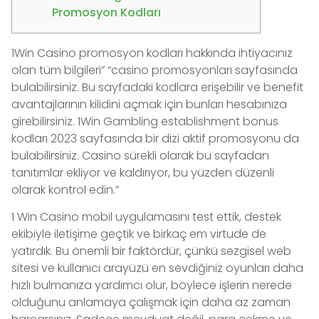
Promosyon Kodları
1Win Casino promosyon kodları hakkında ihtiyacınız
olan tüm bilgileri” “casino promosyonları sayfasında
bulabilirsiniz. Bu sayfadaki kodlara erişebilir ve benefit
avantajlarının kilidini açmak için bunları hesabınıza
girebilirsiniz. 1Win Gambling establishment bonus
kodları 2023 sayfasında bir dizi aktif promosyonu da
bulabilirsiniz. Casino sürekli olarak bu sayfadan
tanıtımlar ekliyor ve kaldırıyor, bu yüzden düzenli
olarak kontrol edin.”
1 Win Casino mobil uygulamasını test ettik, destek
ekibiyle iletişime geçtik ve birkaç em virtude de
yatırdık. Bu önemli bir faktördür, çünkü sezgisel web
sitesi ve kullanıcı arayüzü en sevdiğiniz oyunları daha
hızlı bulmanıza yardımcı olur, böylece işlerin nerede
olduğunu anlamaya çalışmak için daha az zaman