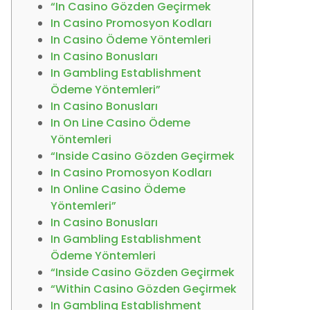
“In Casino Gözden Geçirmek
In Casino Promosyon Kodları
In Casino Ödeme Yöntemleri
In Casino Bonusları
In Gambling Establishment
Ödeme Yöntemleri”
In Casino Bonusları
In On Line Casino Ödeme
Yöntemleri
“Inside Casino Gözden Geçirmek
In Casino Promosyon Kodları
In Online Casino Ödeme
Yöntemleri”
In Casino Bonusları
In Gambling Establishment
Ödeme Yöntemleri
“Inside Casino Gözden Geçirmek
“Within Casino Gözden Geçirmek
In Gambling Establishment