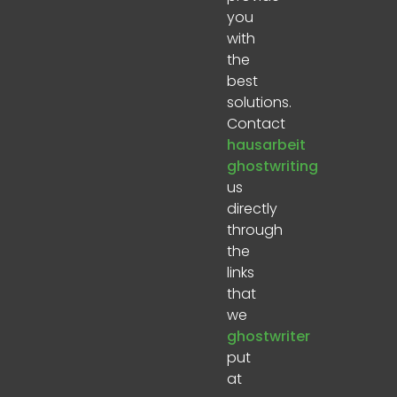
you
with
the
best
solutions.
Contact
hausarbeit
ghostwriting
us
directly
through
the
links
that
we
ghostwriter
put
at