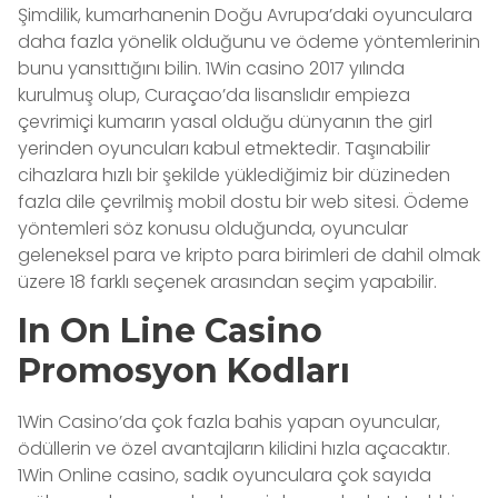
Şimdilik, kumarhanenin Doğu Avrupa’daki oyunculara
daha fazla yönelik olduğunu ve ödeme yöntemlerinin
bunu yansıttığını bilin. 1Win casino 2017 yılında
kurulmuş olup, Curaçao’da lisanslıdır empieza
çevrimiçi kumarın yasal olduğu dünyanın the girl
yerinden oyuncuları kabul etmektedir. Taşınabilir
cihazlara hızlı bir şekilde yüklediğimiz bir düzineden
fazla dile çevrilmiş mobil dostu bir web sitesi. Ödeme
yöntemleri söz konusu olduğunda, oyuncular
geleneksel para ve kripto para birimleri de dahil olmak
üzere 18 farklı seçenek arasından seçim yapabilir.
In On Line Casino
Promosyon Kodları
1Win Casino’da çok fazla bahis yapan oyuncular,
ödüllerin ve özel avantajların kilidini hızla açacaktır.
1Win Online casino, sadık oyunculara çok sayıda