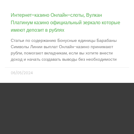
Интернет-казино Онлайн-слоты, Вулкан
Платинум казино официальный зеркало которые
имеют депозит в рублях
Статьи по содержанию Бонусные единицы Барабаны
Символы Линии выплат Онлайн-казино принимают
рубли, помогают вкладчикам, если вы хотите внести
доход и начать создавать выводы без необходимости
06/05/2024