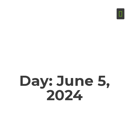
Day: June 5,
2024