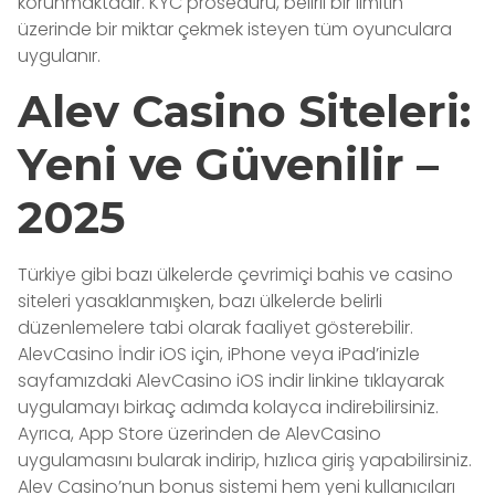
korunmaktadır. KYC prosedürü, belirli bir limitin
üzerinde bir miktar çekmek isteyen tüm oyunculara
uygulanır.
Alev Casino Siteleri:
Yeni ve Güvenilir –
2025
Türkiye gibi bazı ülkelerde çevrimiçi bahis ve casino
siteleri yasaklanmışken, bazı ülkelerde belirli
düzenlemelere tabi olarak faaliyet gösterebilir.
AlevCasino İndir iOS için, iPhone veya iPad’inizle
sayfamızdaki AlevCasino iOS indir linkine tıklayarak
uygulamayı birkaç adımda kolayca indirebilirsiniz.
Ayrıca, App Store üzerinden de AlevCasino
uygulamasını bularak indirip, hızlıca giriş yapabilirsiniz.
Alev Casino’nun bonus sistemi hem yeni kullanıcıları