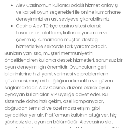
Alev Casino’nun kullanıcı odaklı hizmet anlayışı
ve kaliteli oyun seçenekleri ile online kumarhane
deneyiminizi en üst seviyeye çıkarabilirsiniz.
Casino Alev Türkçe casino sitesi olarak
tasarlanan platform, kullanıcı yorumları ve
çevrim içi kumarhane müşteri desteği
hizmetleriyle sektörde fark yaratmaktadır.
Bunların yanı sıra, müşteri memnuniyetini
önceliklendiren kullanıcı destek hizmetleri, sorunsuz bir
oyun deneyimi için önemlidir. Oyuncuların geri
bildirimlerine hızlı yanıt verilmesi ve problemlerin
çözülmesi, müşteri bağlılığını artırmakta ve güven
sağlamaktadır. Alev Casino, düzenli olarak oyun
oynayan kullanıcıları VIP üyeliğe davet eder. Bu
sistemde daha hızlı çekim, özel kampanyalar,
doğrudan temsilci ve özel masa erişimi gibi
ayrıcalıklar yer alır. Platformun kalbinin attığı yer, hiç
şüphesiz slot oyunları bölümüdür. Alevcasino slot