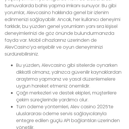
turnuvalarda bahis yapma imkanı sunuyor. Bu gibi
yorumlar, Alevcasino hakkında genel bir izlenim
edinmenizi sağlayabilir. Ancak, her kullanıcı deneyimi
farklıdır, bu yüzden genel yorumların yanı sıra kişisel
deneyimlerinizi de göz önünde bulundurmanızda
fayda var. Mobil cihazlarınız üzerinden de
AlevCasino’ya erişebilir ve oyun deneyiminizi
sürdürebilirsiniz.
Bu yüzden, Alevcasino gibi sitelerde oynarken
dikkatli olmanız, yalnızca güvenilir kaynaklardan
araştırma yapmanız ve yasal düzenlemelere
uygun hareket etmeniz önemlidir.
Çağrı merkezleri ve destek ekipleri, müşterilere
çekim süreçlerinde yardımcı olur.
Tüm ödeme yöntemleri, Alev casino 2025’te
uluslararası ödeme servis sağlayıcılarıyla
entegre edilen güçlü API bağlantıları üzerinden
yönetilir.