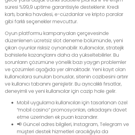
süresi %99,9 uptime garantisiyle desteklenir. Kredi
kartı, banka havalesi, e-cüzdanlar ve kripto paralar
gibi farklı seçenekler mevcuttur.
Oyun platformu kampanyaları çerçevesinde
düzenlenen ücretsiz slot deneme bölümünde, yeni
çıkan oyunlar risksiz oynanabilir. Kullanıcılar, stratejik
bahislerle kazançlarını daha da yükseltebilirler. Bu
sorunların çözümüne yönelik bazı yaygın problemler
ve çözümleri aşağıda yer almaktadır. Yeni kayıt olan
kullanıcılara sunulan bonuslar, sitenin cazibesini artırır
ve kullanıcı tabanını genişletir. Bu ayrıcalıklı fırsatlar,
deneyimli ve yeni kullanıcılar için cazip hale gelir.
Mobil uygulama kullanıcıları için tasarlanan özel
“mobil casino” promosyonları, arkadaşını davet
etme üzerinden ek puan kazandırır.
📢 Güncel adres bilgileri, Instagram, Telegram ve
müşteri destek hizmetleri aracılığıyla da