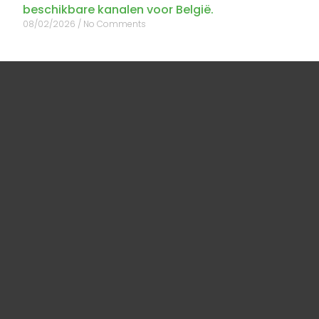
beschikbare kanalen voor België.
08/02/2026
No Comments