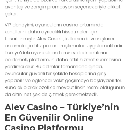
avantajı ve zengin promosyon seçenekleriyle dikkat
çeker.
VIP deneyimi, oyuncuların casino ortamında
kendilerini daha ayrıcalıklı hissetmeleri için
tasarlanmıştır. Alev Casino, kullanıcı davranışlarını
anlamak için titiz pazar araştırmaları uygulamaktadır.
Türkiye’deki oyuncuların tercih ve beklentilerini
belirlemek, platformun daha etkili hizmet sunmasına
yardımcı olur. Bu adımlar tamamlandığında,
oyuncular güvenli bir şekilde hesaplarına giriş
yapabilir ve eğlenceli vakit geçirmeye başlayabilirler.
Buna ek olarak özellikle mevcut linkin resmi olduğunun
da altını net şekilde çizmek gerekmektedir.
Alev Casino – Türkiye’nin
En Güvenilir Online
Casino Platformu