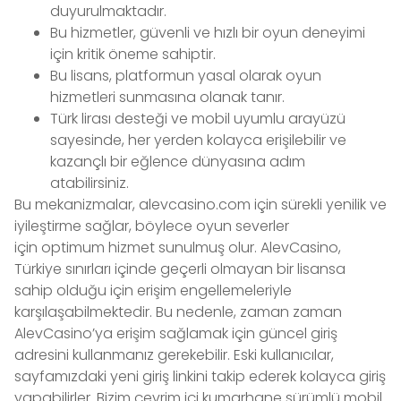
duyurulmaktadır.
Bu hizmetler, güvenli ve hızlı bir oyun deneyimi
için kritik öneme sahiptir.
Bu lisans, platformun yasal olarak oyun
hizmetleri sunmasına olanak tanır.
Türk lirası desteği ve mobil uyumlu arayüzü
sayesinde, her yerden kolayca erişilebilir ve
kazançlı bir eğlence dünyasına adım
atabilirsiniz.
Bu mekanizmalar, alevcasino.com için sürekli yenilik ve
iyileştirme sağlar, böylece oyun severler
için optimum hizmet sunulmuş olur. AlevCasino,
Türkiye sınırları içinde geçerli olmayan bir lisansa
sahip olduğu için erişim engellemeleriyle
karşılaşabilmektedir. Bu nedenle, zaman zaman
AlevCasino’ya erişim sağlamak için güncel giriş
adresini kullanmanız gerekebilir. Eski kullanıcılar,
sayfamızdaki yeni giriş linkini takip ederek kolayca giriş
yapabilirler. Bizim çevrim içi kumarhane sürümlü mobil