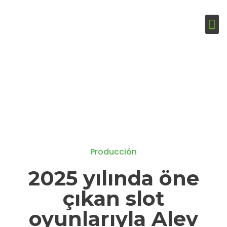
Producción
2025 yılında öne
çıkan slot
oyunlarıyla Alev