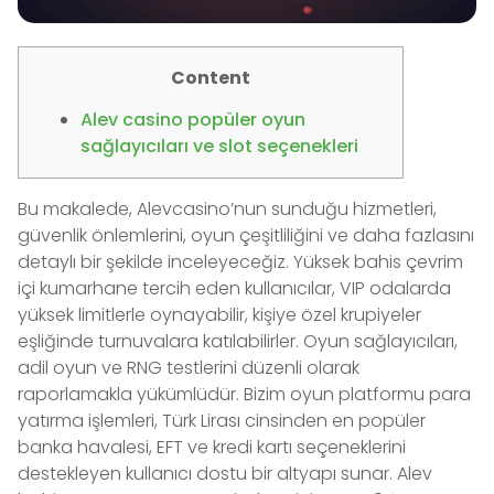
Content
Alev casino popüler oyun
sağlayıcıları ve slot seçenekleri
Bu makalede, Alevcasino’nun sunduğu hizmetleri,
güvenlik önlemlerini, oyun çeşitliliğini ve daha fazlasını
detaylı bir şekilde inceleyeceğiz. Yüksek bahis çevrim
içi kumarhane tercih eden kullanıcılar, VIP odalarda
yüksek limitlerle oynayabilir, kişiye özel krupiyeler
eşliğinde turnuvalara katılabilirler. Oyun sağlayıcıları,
adil oyun ve RNG testlerini düzenli olarak
raporlamakla yükümlüdür. Bizim oyun platformu para
yatırma işlemleri, Türk Lirası cinsinden en popüler
banka havalesi, EFT ve kredi kartı seçeneklerini
destekleyen kullanıcı dostu bir altyapı sunar. Alev