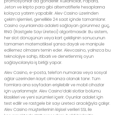
promosyonlar da gönderilir. Kullanıcılar, Papara,
Jeton ve kripto para gibi alternatiflerle hesaplarına
kolayca yatırım yapabilir. Alev Casino üzerinden
çekim işlemleri, genellikle 24 saat içinde tamamlanır.
Casino oyunlarında adaleti sağlayan görünmez güç,
RNG (Rastgele Sayı Üreteci) algoritmasıdır. Bu sistem,
her slot dönüşünün veya kart çekilişinin sonucunun
tamamen matematiksel şansa dayalı ve manipüle
edilemez olmasını temin eder. Alevcasino, yalnızca bu
teknolojiye sahip, itibarlı ve denetlenmiş oyun
sağlayıcılarıyla iş birliği yapar.
Alev Casino, e-posta, telefon numarası veya sosyal
ağlar üzerinden kayıt olmanıza olanak tanır. Tüm
formlara ana sayfadan erişilebilir ve mobil cihazlar
için uyarlanmıştır. Alev Casino’daki slotlar bölümü
klasikleri ve yeni sürümleri içerir. Oyunlar adalet için
test edilir ve rastgele bir sayı üreteci aracılığıyla çalışır.
Alev Casino müşterilerinin kişisel verileri SSL ile