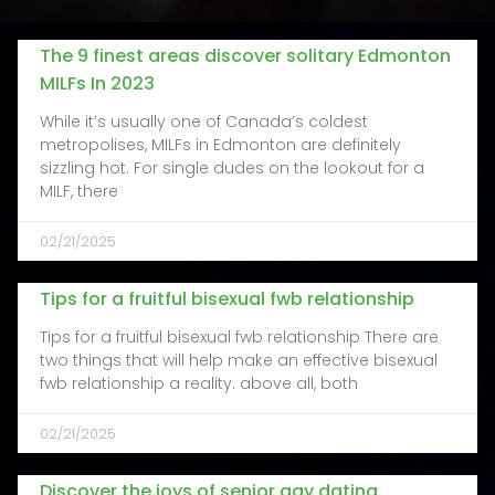
The 9 finest areas discover solitary Edmonton
MILFs In 2023
While it’s usually one of Canada’s coldest
metropolises, MILFs in Edmonton are definitely
sizzling hot. For single dudes on the lookout for a
MILF, there
02/21/2025
Tips for a fruitful bisexual fwb relationship
Tips for a fruitful bisexual fwb relationship There are
two things that will help make an effective bisexual
fwb relationship a reality. above all, both
02/21/2025
Discover the joys of senior gay dating