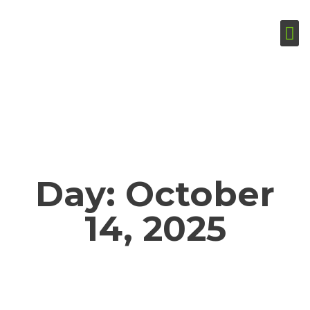
Day: October
14, 2025