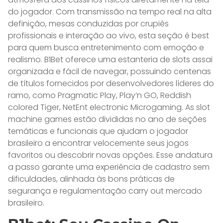
do jogador. Com transmissão na tempo real na alta
definição, mesas conduzidas por crupiês
profissionais e interação ao vivo, esta seção é best
para quem busca entretenimento com emoção e
realismo. B1Bet oferece uma estanteria de slots assai
organizada e fácil de navegar, possuindo centenas
de títulos fornecidos por desenvolvedores líderes do
ramo, como Pragmatic Play, Play’n GO, Reddish
colored Tiger, NetEnt electronic Microgaming. As slot
machine games estão divididas no ano de seções
temáticas e funcionais que ajudam o jogador
brasileiro a encontrar velocemente seus jogos
favoritos ou descobrir novas opções. Esse andatura
a passo garante uma experiência de cadastro sem
dificuldades, alinhada às bons práticas de
segurança e regulamentação carry out mercado
brasileiro.