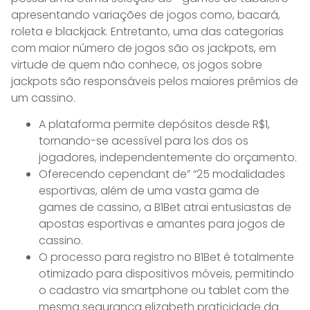
apresentando variações de jogos como, bacará,
roleta e blackjack. Entretanto, uma das categorias
com maior número de jogos são os jackpots, em
virtude de quem não conhece, os jogos sobre
jackpots são responsáveis pelos maiores prêmios de
um cassino.
A plataforma permite depósitos desde R$1,
tornando-se acessível para los dos os
jogadores, independentemente do orçamento.
Oferecendo cependant de” “25 modalidades
esportivas, além de uma vasta gama de
games de cassino, a B1Bet atrai entusiastas de
apostas esportivas e amantes para jogos de
cassino.
O processo para registro no B1Bet é totalmente
otimizado para dispositivos móveis, permitindo
o cadastro via smartphone ou tablet com the
mesma segurança elizabeth praticidade da