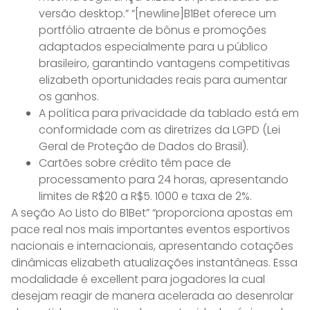
versão desktop.” “[newline]B1Bet oferece um
portfólio atraente de bônus e promoções
adaptados especialmente para u público
brasileiro, garantindo vantagens competitivas
elizabeth oportunidades reais para aumentar
os ganhos.
A política para privacidade da tablado está em
conformidade com as diretrizes da LGPD (Lei
Geral de Proteção de Dados do Brasil).
Cartões sobre crédito têm pace de
processamento para 24 horas, apresentando
limites de R$20 a R$5. 1000 e taxa de 2%.
A seção Ao Listo do B1Bet” “proporciona apostas em
pace real nos mais importantes eventos esportivos
nacionais e internacionais, apresentando cotações
dinâmicas elizabeth atualizações instantâneas. Essa
modalidade é excellent para jogadores la cual
desejam reagir de manera acelerada ao desenrolar