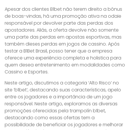
Apesar dos clientes B1bet não terem direito a bônus
de boas-vindas, há uma promoção ativa na odaie
responsável por devolver parte das perdas dos
apostadores. Aliás, a oferta devolve não somente
uma parte das perdas em apostas esportivas, mas
também dieses perdas em jogos de cassino. Após
testar a B1Bet Brasil, posso tener que a empresa
oferece uma experiência completa e holistica para
quem desea entretenimento em modalidades como
Cassino e Esportes.
Neste artigo, discutimos a categoria ‘Alto Risco’ no
site ‘b1bet’, destacando suas características, apelo
entre os jogadores e a importância de um jogo
responsável. Neste artigo, exploramos as diversas
promoções oferecidas pela trampolín b1bet,
destacando como essas ofertas tem a
possibilidade de beneficiar os jogadores e melhorar