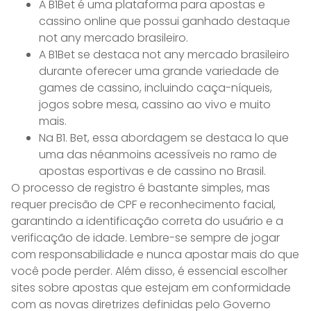
A B1Bet é uma plataforma para apostas e
cassino online que possui ganhado destaque
not any mercado brasileiro.
A B1Bet se destaca not any mercado brasileiro
durante oferecer uma grande variedade de
games de cassino, incluindo caça-níqueis,
jogos sobre mesa, cassino ao vivo e muito
mais.
Na B1. Bet, essa abordagem se destaca lo que
uma das néanmoins acessíveis no ramo de
apostas esportivas e de cassino no Brasil.
O processo de registro é bastante simples, mas
requer precisão de CPF e reconhecimento facial,
garantindo a identificação correta do usuário e a
verificação de idade. Lembre-se sempre de jogar
com responsabilidade e nunca apostar mais do que
você pode perder. Além disso, é essencial escolher
sites sobre apostas que estejam em conformidade
com as novas diretrizes definidas pelo Governo