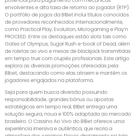
potencial para pagamento com mecânicas
envolventes e alta taxa de retorno ao jogador (RTP).
O portfólio de jogos da B1Bet inclui títulos conocidos
de provedores reconhecidos internacionalmente,
como Practical Play, Evolution, Microgaming e Play’n
PROCEED. Entre os destaques estão slots tais como
Gates of Olympus, Sugar Rush e-book of Dead, além
de roletas ao vivo e mesas de blackjack transmitidas
em tempo true com crupiês profissionais. Este artigo
explora as diversas promoções oferecidas pela
B1bet, destacando como elas atraem e mantêm os
jogadores engajados na plataforma.
Seja para quem busca diversão possuindo
responsabilidade, grandes bônus ou apostas
estratégicas em tempo real, B1Bet entrega uma
solução segura, noua e 100% adaptada ao mercado
brasileiro. O Cassino Ao Vivo do B1Bet oferece uma
experiência imersiva e autêntica, que recria a
atmosfera dos cassinos físicos diretamente na tela