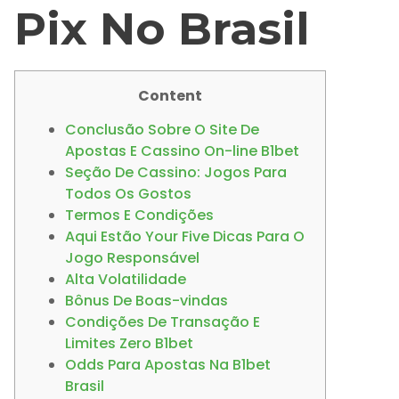
Pix No Brasil
Content
Conclusão Sobre O Site De
Apostas E Cassino On-line B1bet
Seção De Cassino: Jogos Para
Todos Os Gostos
Termos E Condições
Aqui Estão Your Five Dicas Para O
Jogo Responsável
Alta Volatilidade
Bônus De Boas-vindas
Condições De Transação E
Limites Zero B1bet
Odds Para Apostas Na B1bet
Brasil