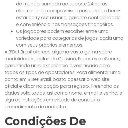
do mundo, somada ao suporte 24 horas
electronic ao compromisso possuindo o bem-
estar carry out usuário, garante confiabilidade
e conveniência nas transações financeiras.
Os jogadores podem escolher entre uma
variedade para categorias de jogos, cada uma
com seus próprios elementos.
A B1Bet Brasil oferece alguma vasta gama sobre
modalidades, incluindo Cassino, Esportes e eSports,
garantindo uma experiência diversificada para
todos os tipos de apostadores. Para alimentar uma
conta em B1Bet Brasil, basta acessar o web site
oficial e clicar na opção para registro. Preencha os
dados solicitados, asi como nome, e-mail e senha, e
siga as instruções em virtude de concluir o
procedimento de cadastro.
Condições De