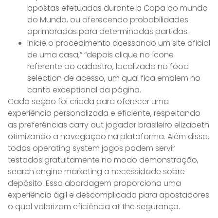
apostas efetuadas durante a Copa do mundo
do Mundo, ou oferecendo probabilidades
aprimoradas para determinadas partidas.
Inicie o procedimento acessando um site oficial
de uma casa,” “depois clique no ícone
referente ao cadastro, localizado no food
selection de acesso, um qual fica emblem no
canto exceptional da página.
Cada seção foi criada para oferecer uma
experiência personalizada e eficiente, respeitando
as preferências carry out jogador brasileiro elizabeth
otimizando a navegação na plataforma. Além disso,
todos operating system jogos podem servir
testados gratuitamente no modo demonstração,
search engine marketing a necessidade sobre
depósito. Essa abordagem proporciona uma
experiência ágil e descomplicada para apostadores
o qual valorizam eficiência at the segurança.