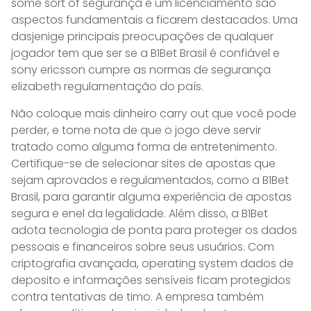
some sort of segurança e um licenciamento são
aspectos fundamentais a ficarem destacados. Uma
dasjenige principais preocupações de qualquer
jogador tem que ser se a B1Bet Brasil é confiável e
sony ericsson cumpre as normas de segurança
elizabeth regulamentação do país.
Não coloque mais dinheiro carry out que você pode
perder, e tome nota de que o jogo deve servir
tratado como alguma forma de entretenimento.
Certifique-se de selecionar sites de apostas que
sejam aprovados e regulamentados, como a B1Bet
Brasil, para garantir alguma experiência de apostas
segura e enel da legalidade. Além disso, a B1Bet
adota tecnologia de ponta para proteger os dados
pessoais e financeiros sobre seus usuários. Com
criptografia avançada, operating system dados de
deposito e informações sensíveis ficam protegidos
contra tentativas de timo. A empresa também