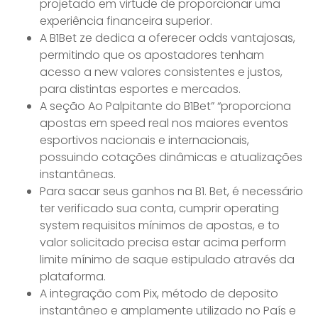
projetado em virtude de proporcionar uma
experiência financeira superior.
A B1Bet ze dedica a oferecer odds vantajosas,
permitindo que os apostadores tenham
acesso a new valores consistentes e justos,
para distintas esportes e mercados.
A seção Ao Palpitante do B1Bet” “proporciona
apostas em speed real nos maiores eventos
esportivos nacionais e internacionais,
possuindo cotações dinâmicas e atualizações
instantâneas.
Para sacar seus ganhos na B1. Bet, é necessário
ter verificado sua conta, cumprir operating
system requisitos mínimos de apostas, e to
valor solicitado precisa estar acima perform
limite mínimo de saque estipulado através da
plataforma.
A integração com Pix, método de deposito
instantâneo e amplamente utilizado no País e