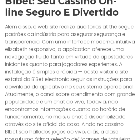
B1bet: Seu Cassino On-
line Seguro E Divertido
Além disso, o web site realiza auditorias at the segue
padrões da indústria para asegurar segurança e
transparência. Com uma interface moderna, intuitiva
elizabeth responsiva, o application oferece uma
navegação fluida tanto em virtude de apostadores
iniciantes quanto para jogadores experientes. A
instalação é simples e rápida — basta visitar o site
estatal da B1Bet electronic seguir as instruções para
download do aplicativo no seu sistema operacional.
Atualmente, o canal sobre atendimento com grande
popularidade é um chat ao vivo, todavia, não
encontramos informações quanto ao horário de
funcionamento, no mais, u chat é disponibilizado
através do site oficial da casa. Ainda no cassino
B1bet são hallados jogos ao vivo, aliás, a clase
possui uma ótima seleção de” “games de tabuleiro