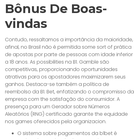
Bônus De Boas-
vindas
Contudo, ressaltamos a importância da maioridade,
afinal, no Brasil não é permitida some sort of prática
de apostas por parte de pessoas com idade inferior
a 18 anos. As possibilities na B1. Gamble são
competitivas, proporcionando oportunidades
atrativas para os apostadores maximizarem seus
ganhos. Destaca-se também a política de
reembolso da B1. Bet, enfatizando o compromisso da
empresa com the satisfação do consumidor. A
presença para um Gerador sobre Números
Aleatórios (RNG) certificado garante the equidade
nos games oferecidos pela organizacion.
O sistema sobre pagamentos da b1bet é