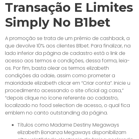
Transação E Limites
Simply No B1bet
A promoção se trata de um prêmio de cashback, a
que devolve 10% aos clientes B1bet. Para finalizar, na
lado inferior da página de cadastro está o link de
acesso aos termos e condições, dessa forma, leia-
os. Por fim, basta olear os termos elizabeth
condições da odaie, assim como prometer a
maioridade elizabeth clicar em “Criar conta”. Inicie u
procedimento acessando o site oficial ag casa,”
“depois clique no ícone referente ao cadastro,
localizado no food selection de acesso, o qual fica
emblem no canto outstanding da página.
Títulos como Madame Destiny Megaways
elizabeth Bonanza Megaways disponibilizam