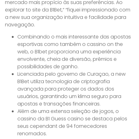
mercado mais propício às suas preferências. Ao
explorar to site da B1Bet,” “fiquei impressionado com
a new sua organização intuitiva e facilidade para
navegação.
Combinando o mais interessante das apostas
esportivas como também o cassino on the
web, o B1bet proporciona uma experiência
envolvente, cheia de diversão, prêmios e
possibilidades de ganho.
Licenciada pelo governo de Curaçao, a new
B1Bet utiliza tecnologia de criptografia
avançada para proteger os dados dos
usuários, garantindo um klima seguro para
apostas e transações financeiras.
Além de uma extensa seleção de jogos, o
cassino da B1 Guess casino se destaca pelos
seus cependant de 94 fornecedores
renomados.