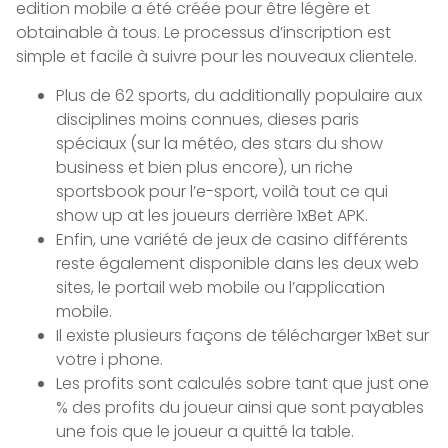
edition mobile a été créée pour être légère et
obtainable à tous. Le processus d’inscription est
simple et facile à suivre pour les nouveaux clientele.
Plus de 62 sports, du additionally populaire aux
disciplines moins connues, dieses paris
spéciaux (sur la météo, des stars du show
business et bien plus encore), un riche
sportsbook pour l’e-sport, voilà tout ce qui
show up at les joueurs derrière 1xBet APK.
Enfin, une variété de jeux de casino différents
reste également disponible dans les deux web
sites, le portail web mobile ou l’application
mobile.
Il existe plusieurs façons de télécharger 1xBet sur
votre i phone.
Les profits sont calculés sobre tant que just one
% des profits du joueur ainsi que sont payables
une fois que le joueur a quitté la table.