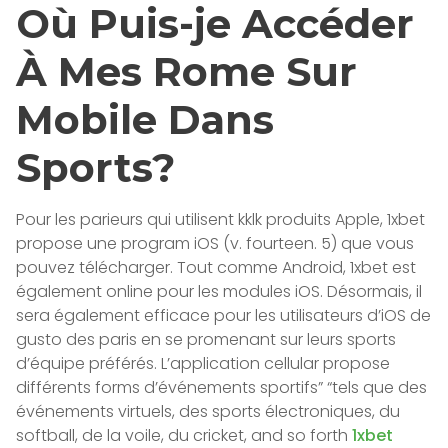
Où Puis-je Accéder
À Mes Rome Sur
Mobile Dans
Sports?
Pour les parieurs qui utilisent kklk produits Apple, 1xbet
propose une program iOS (v. fourteen. 5) que vous
pouvez télécharger. Tout comme Android, 1xbet est
également online pour les modules iOS. Désormais, il
sera également efficace pour les utilisateurs d’iOS de
gusto des paris en se promenant sur leurs sports
d’équipe préférés. L’application cellular propose
différents forms d’événements sportifs” “tels que des
événements virtuels, des sports électroniques, du
softball, de la voile, du cricket, and so forth
1xbet