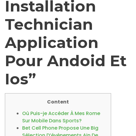
Installation
Technician
Application
Pour Andoid Et
Ios”
Content
Où Puis-je Accéder À Mes Rome
Sur Mobile Dans Sports?
Bet Cell Phone Propose Une Big
Sélection D’événements Ain De