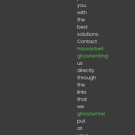
you
with
the
best
solutions.
Contact
hausarbeit
ghostwriting
us
directly
through
the
links
that
we
ghostwriter
put
at