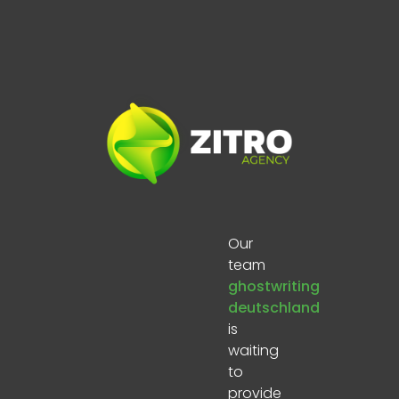
Our
team
ghostwriting
deutschland
is
waiting
to
provide