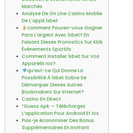
Marchés
Analyse De On Line Casino Mobile
De L’appli 1xbet
comment Pouvez-vous Gagner
Para L’argent Avec 1xbet? En
Faisant Dieses Pronostics Sur Kklk
Événements Sportifs
Comment Installer 1xbet Sur Vos
Appareils Ios?
qu’est-ce Qui Donne La
Possibilité À 1xbet Sobre Se
Démarquer Dieses Autres
Bookmakers Sur Internet?
Casino En Direct
“Guess Apk — Téléchargez
L’application Pour Android Et Ios
Puis-je économiser Des Bonus
Supplémentaires En Invitant