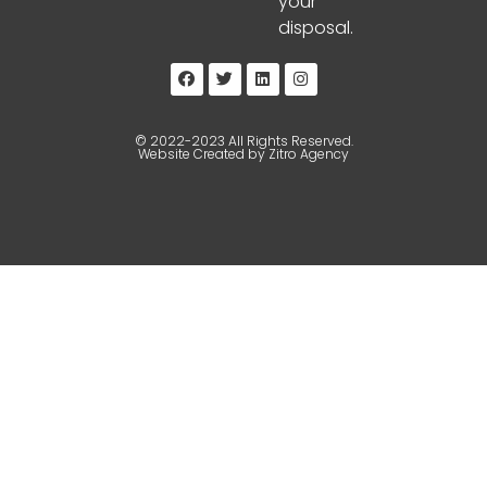
your
disposal.
© 2022-2023 All Rights Reserved.
Website Created by Zitro Agency