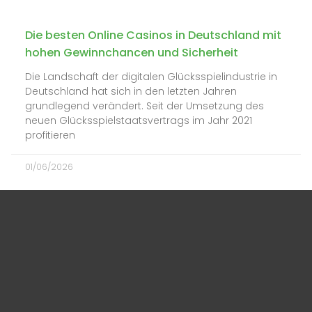
Die besten Online Casinos in Deutschland mit
hohen Gewinnchancen und Sicherheit
Die Landschaft der digitalen Glücksspielindustrie in
Deutschland hat sich in den letzten Jahren
grundlegend verändert. Seit der Umsetzung des
neuen Glücksspielstaatsvertrags im Jahr 2021
profitieren
01/06/2026