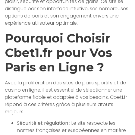
plaisir, sécurité et opportunités de gains. Ce site se
distingue par son interface intuitive, ses nombreuses
options de paris et son engagement envers une
expérience utilisateur optimale.
Pourquoi Choisir
Cbet1.fr pour Vos
Paris en Ligne ?
Avec la prolifération des sites de paris sportifs et de
casino en ligne, il est essentiel de sélectionner une
plateforme fiable et adaptée à vos besoins. Cbet1.fr
répond à ces critères grâce à plusieurs atouts
majeurs :
Sécurité et régulation :
Le site respecte les
normes françaises et européennes en matière