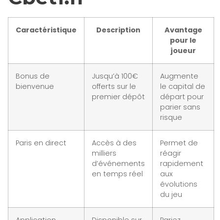
Caractéristique
Description
Avantage
pour le
joueur
Bonus de
Jusqu’à 100€
Augmente
bienvenue
offerts sur le
le capital de
premier dépôt
départ pour
parier sans
risque
Paris en direct
Accès à des
Permet de
milliers
réagir
d’événements
rapidement
en temps réel
aux
évolutions
du jeu
Application
Disponible sur
Pariez