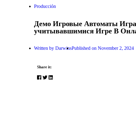
Producción
Демо Игровые Автоматы Игра
учитывавшимися Игре В Онл
Written by
Darwins
Published on
November 2, 2024
Share it: