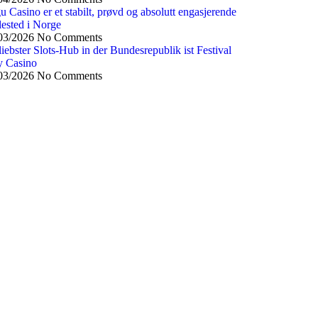
u Casino er et stabilt, prøvd og absolutt engasjerende
llested i Norge
03/2026
No Comments
 liebster Slots-Hub in der Bundesrepublik ist Festival
y Casino
03/2026
No Comments