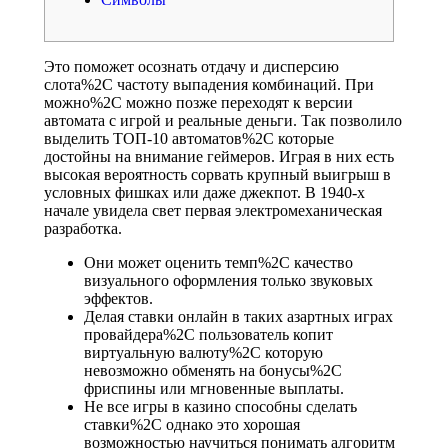
Это поможет осознать отдачу и дисперсию
слота%2C частоту выпадения комбинаций. При
можно%2C можно позже переходят к версии
автомата с игрой и реальные деньги. Так позволило
выделить ТОП-10 автоматов%2C которые
достойны на внимание геймеров. Играя в них есть
высокая вероятность сорвать крупный выигрыш в
условных фишках или даже джекпот. В 1940-х
начале увидела свет первая электромеханическая
разработка.
Они может оценить темп%2C качество
визуального оформления только звуковых
эффектов.
Делая ставки онлайн в таких азартных играх
провайдера%2C пользователь копит
виртуальную валюту%2C которую
невозможно обменять на бонусы%2C
фриспины или мгновенные выплаты.
Не все игры в казино способны сделать
ставки%2C однако это хорошая
возможностью научиться понимать алгоритм