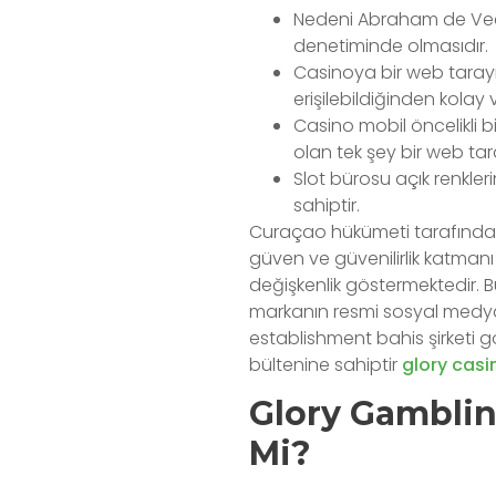
Nedeni Abraham de Vee
denetiminde olmasıdır.
Casinoya bir web taray
erişilebildiğinden kolay
Casino mobil öncelikli bi
olan tek şey bir web tara
Slot bürosu açık renkleri
sahiptir.
Curaçao hükümeti tarafında
güven ve güvenilirlik katmanı 
değişkenlik göstermektedir. B
markanın resmi sosyal medya 
establishment bahis şirketi g
bültenine sahiptir
glory casin
Glory Gamblin
Mi?