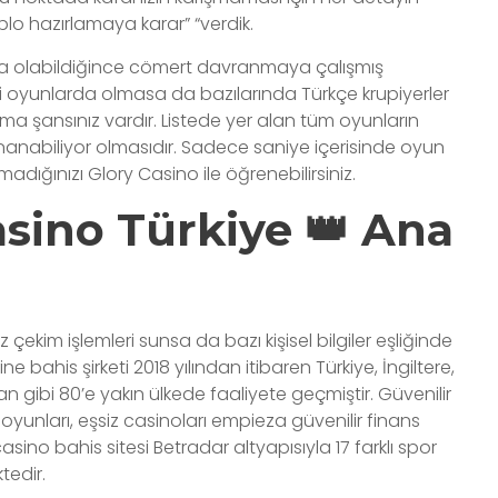
lo hazırlamaya karar” “verdik.
da olabildiğince cömert davranmaya çalışmış
yeli oyunlarda olmasa da bazılarında Türkçe krupiyerler
a şansınız vardır. Listede yer alan tüm oyunların
oynanabiliyor olmasıdır. Sadece saniye içerisinde oyun
dığınızı Glory Casino ile öğrenebilirsiniz.
sino Türkiye 👑 Ana
 çekim işlemleri sunsa da bazı kişisel bilgiler eşliğinde
e bahis şirketi 2018 yılından itibaren Türkiye, İngiltere,
 gibi 80’e yakın ülkede faaliyete geçmiştir. Güvenilir
oyunları, eşsiz casinoları empieza güvenilir finans
casino bahis sitesi Betradar altyapısıyla 17 farklı spor
tedir.