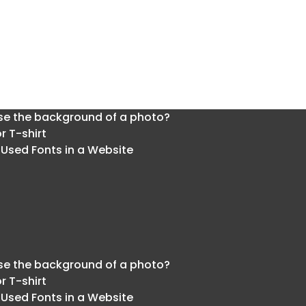
se the background of a photo?
r T-shirt
 Used Fonts in a Website
se the background of a photo?
r T-shirt
 Used Fonts in a Website