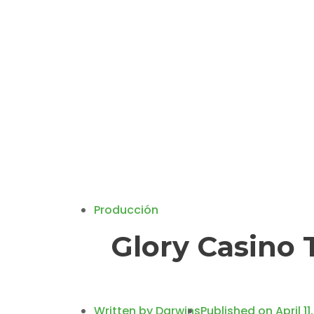
Producción
Glory Casino T
Written by
Darwins
Published on
April 11