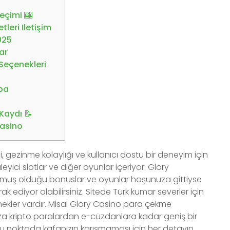
eçimi 🎰
leri Iletişim
025
ar
Seçenekleri
ba
Kaydı 📝
Casino
i, gezinme kolaylığı ve kullanıcı dostu bir deneyim için
eyici slotlar ve diğer oyunlar içeriyor. Glory
nmuş olduğu bonuslar ve oyunlar hoşunuza gittiyse
 ediyor olabilirsiniz. Sitede Türk kumar severler için
nekler vardır. Misal Glory Casino para çekme
ıza kripto paralardan e-cüzdanlara kadar geniş bir
Bu noktada kafanızın karışmaması için her detayın