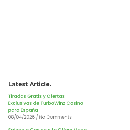
Latest Article.
Tiradas Gratis y Ofertas
Exclusivas de TurboWinz Casino
para España
08/04/2026
No Comments
Spinania Casino site Offers Mega