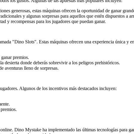
odos los gustos. Algunas de las apuestas más populares incluyen:
aciones generosas, estas máquinas ofrecen la oportunidad de ganar grand
adicionales y algunas sorpresas para aquellos que estén dispuestos a arr
ultad y recompensas para los jugadores que puedan ganar.
amada "Dino Slots". Estas máquinas ofrecen una experiencia única y e
a ganar premios.
sla desierta donde deberás sobrevivir a los peligros prehistóricos.
de aventuras lleno de sorpresas.
jugadores. Algunos de los incentivos más destacados incluyen:
mente.
 premios.
online. Dino Mystake ha implementado las últimas tecnologías para gara