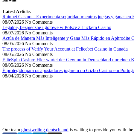
Darwins
Latest Article.
Rainbet Casino – Experimenta seguridad mientras juegas y ganas en 
08/07/2026
No Comments
Legalne, bezpieczne i gotowe w Polsce z Luckera Casino
08/07/2026
No Comments
Actúa de Manera Más Inteligente y Gana Más Rápido en Aphrodite 
08/05/2026
No Comments
The process of Verify Your Account at Felicebet Casino in Canada
08/05/2026
No Comments
EliteSpin Casino: Hier wartet der Gewinn in Deutschland nur einen Kl
08/05/2026
No Comments
É protegido para os apostadores jogarem no Gizbo Casino em Portug
08/04/2026
No Comments
Our team
ghostwriting deutschland
is waiting to provide you with the