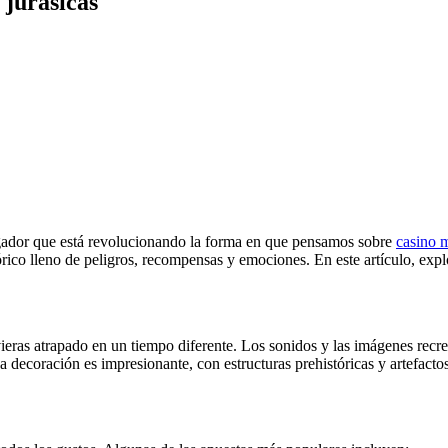
 jurásicas
jugador que está revolucionando la forma en que pensamos sobre
casino 
órico lleno de peligros, recompensas y emociones. En este artículo, exp
eras atrapado en un tiempo diferente. Los sonidos y las imágenes recre
a decoración es impresionante, con estructuras prehistóricas y artefact