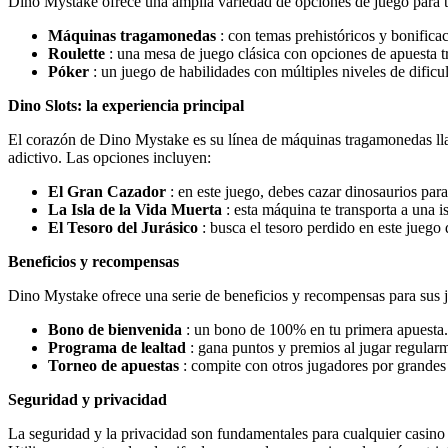
Dino Mystake ofrece una amplia variedad de opciones de juego para t
Máquinas tragamonedas
: con temas prehistóricos y bonific
Roulette
: una mesa de juego clásica con opciones de apuesta tr
Póker
: un juego de habilidades con múltiples niveles de dific
Dino Slots: la experiencia principal
El corazón de Dino Mystake es su línea de máquinas tragamonedas ll
adictivo. Las opciones incluyen:
El Gran Cazador
: en este juego, debes cazar dinosaurios par
La Isla de la Vida Muerta
: esta máquina te transporta a una i
El Tesoro del Jurásico
: busca el tesoro perdido en este juego 
Beneficios y recompensas
Dino Mystake ofrece una serie de beneficios y recompensas para sus 
Bono de bienvenida
: un bono de 100% en tu primera apuesta.
Programa de lealtad
: gana puntos y premios al jugar regular
Torneo de apuestas
: compite con otros jugadores por grandes
Seguridad y privacidad
La seguridad y la privacidad son fundamentales para cualquier casino 