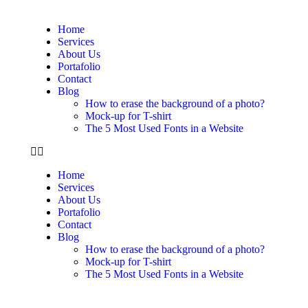
Home
Services
About Us
Portafolio
Contact
Blog
How to erase the background of a photo?
Mock-up for T-shirt
The 5 Most Used Fonts in a Website
Home
Services
About Us
Portafolio
Contact
Blog
How to erase the background of a photo?
Mock-up for T-shirt
The 5 Most Used Fonts in a Website