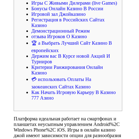
Игры С Живыми Дилерами (live Games)
Бонусы Онлайн Казино В России
Игровой зал Джойказино
Регистрация в Российских Сайтах
Казино
Демонстрационный Режим
отзыва Игроков О Казино
🏆 а Выбрать Лучший Сайт Казино В
европейских
Держим вас В Курсе новой Акций И
Турниров
Критерии Ранжирования Онлайн
Казино
💳 использовать Оплаты На
заокеанских Сайтах Казино
Как Начать Игровую Карьеру В Казино
777 Азино
Платформа идеальная работает на смартфонах и
планшетах неусыпным управлением Android%2C
Windows Phone%2C iOS. Игры в онлайн казино
джой имеют зависимости опции для разнообразия