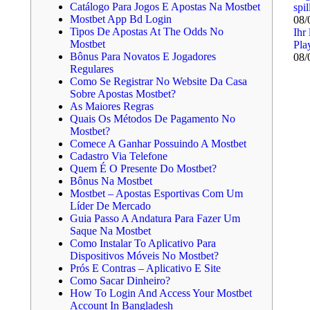
Catálogo Para Jogos E Apostas Na Mostbet
spi
Mostbet App Bd Login
08/
Tipos De Apostas At The Odds No
Ihr
Mostbet
Pla
Bônus Para Novatos E Jogadores
08/
Regulares
Como Se Registrar No Website Da Casa
Sobre Apostas Mostbet?
As Maiores Regras
Quais Os Métodos De Pagamento No
Mostbet?
Comece A Ganhar Possuindo A Mostbet
Cadastro Via Telefone
Quem É O Presente Do Mostbet?
Bônus Na Mostbet
Mostbet – Apostas Esportivas Com Um
Líder De Mercado
Guia Passo A Andatura Para Fazer Um
Saque Na Mostbet
Como Instalar To Aplicativo Para
Dispositivos Móveis No Mostbet?
Prós E Contras – Aplicativo E Site
Como Sacar Dinheiro?
How To Login And Access Your Mostbet
Account In Bangladesh