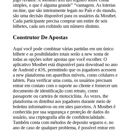
simples, o que é alguma grande” “vantagem. As loterias
on-line, que são inteiramente legais no País e do mundo,
são uma decisão disponível para os usuários da Mostbet.
Cada participante precisa comprar um entire de seis
bilhetes, cada um exibindo um número distinto.
Construtor De Apostas
Aqui você pode combinar várias partidas em um único
bilhete e as posibilidades totais serão a new soma de
todas as opções sobre apostas que você escolher. O
aplicativo Mostbet está disponível para download no ano
de Android e iOS, permitindo que os jogadores acessem
a new plataforma em aparelhos móveis, como celulares e
tablets. Para verificar uma conta, os usuários precisam
entrar em contato com o suporte ao cliente e fornecer um
documento de identificação com retrato, como
passaporte ou carteira de motociclista. Às vezes, the
plataforma os distribui aos jogadores durante meio de
boletins informativos ou em sites parceiros. A Mostbet é
conhecida por sua segurança e proteção de dados do
usuário, usa criptografia afin de confidencialidade.
Também conta com métodos de deposito seguros e, no
ano de caso de qualquer problema, é possível entrar em