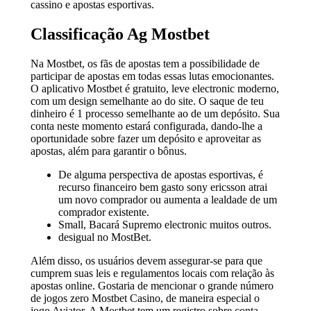
cassino e apostas esportivas.
Classificação Ag Mostbet
Na Mostbet, os fãs de apostas tem a possibilidade de
participar de apostas em todas essas lutas emocionantes.
O aplicativo Mostbet é gratuito, leve electronic moderno,
com um design semelhante ao do site. O saque de teu
dinheiro é 1 processo semelhante ao de um depósito. Sua
conta neste momento estará configurada, dando-lhe a
oportunidade sobre fazer um depósito e aproveitar as
apostas, além para garantir o bônus.
De alguma perspectiva de apostas esportivas, é
recurso financeiro bem gasto sony ericsson atrai
um novo comprador ou aumenta a lealdade de um
comprador existente.
Small, Bacará Supremo electronic muitos outros.
desigual no MostBet.
Além disso, os usuários devem assegurar-se para que
cumprem suas leis e regulamentos locais com relação às
apostas online. Gostaria de mencionar o grande número
de jogos zero Mostbet Casino, de maneira especial o
jogo Aviator. A Mostbet tem um registro sobre conta