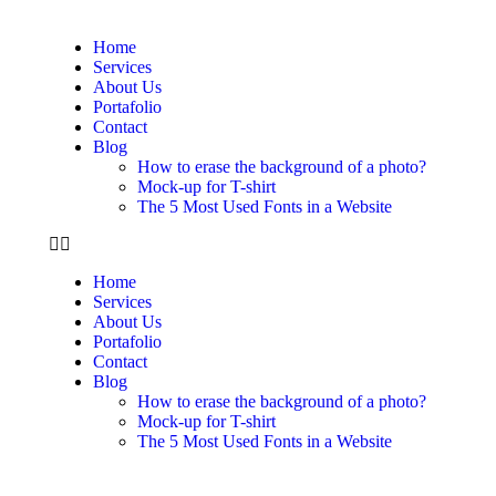
Home
Services
About Us
Portafolio
Contact
Blog
How to erase the background of a photo?
Mock-up for T-shirt
The 5 Most Used Fonts in a Website
Home
Services
About Us
Portafolio
Contact
Blog
How to erase the background of a photo?
Mock-up for T-shirt
The 5 Most Used Fonts in a Website