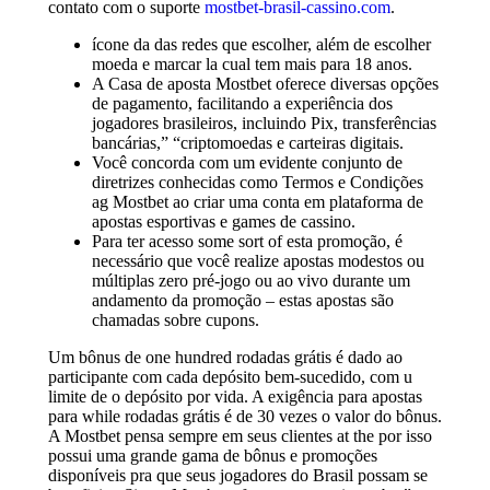
contato com o suporte
mostbet-brasil-cassino.com
.
ícone da das redes que escolher, além de escolher
moeda e marcar la cual tem mais para 18 anos.
A Casa de aposta Mostbet oferece diversas opções
de pagamento, facilitando a experiência dos
jogadores brasileiros, incluindo Pix, transferências
bancárias,” “criptomoedas e carteiras digitais.
Você concorda com um evidente conjunto de
diretrizes conhecidas como Termos e Condições
ag Mostbet ao criar uma conta em plataforma de
apostas esportivas e games de cassino.
Para ter acesso some sort of esta promoção, é
necessário que você realize apostas modestos ou
múltiplas zero pré-jogo ou ao vivo durante um
andamento da promoção – estas apostas são
chamadas sobre cupons.
Um bônus de one hundred rodadas grátis é dado ao
participante com cada depósito bem-sucedido, com u
limite de o depósito por vida. A exigência para apostas
para while rodadas grátis é de 30 vezes o valor do bônus.
A Mostbet pensa sempre em seus clientes at the por isso
possui uma grande gama de bônus e promoções
disponíveis pra que seus jogadores do Brasil possam se