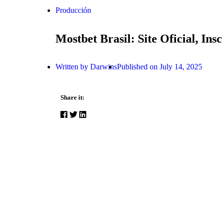
Producción
Mostbet Brasil: Site Oficial, In
Written by
Darwins
Published on
July 14, 2025
Share it: