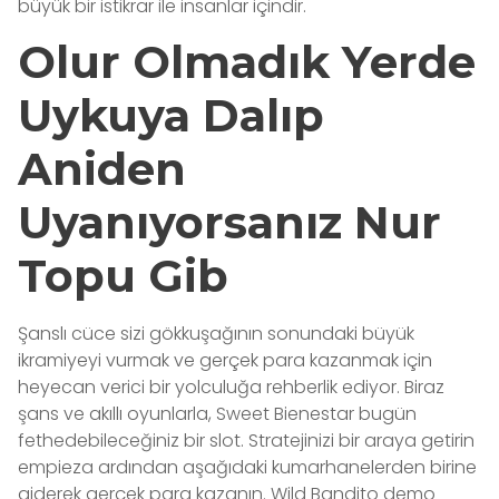
büyük bir istikrar ile insanlar içindir.
Olur Olmadık Yerde
Uykuya Dalıp
Aniden
Uyanıyorsanız Nur
Topu Gib
Şanslı cüce sizi gökkuşağının sonundaki büyük
ikramiyeyi vurmak ve gerçek para kazanmak için
heyecan verici bir yolculuğa rehberlik ediyor. Biraz
şans ve akıllı oyunlarla, Sweet Bienestar bugün
fethedebileceğiniz bir slot. Stratejinizi bir araya getirin
empieza ardından aşağıdaki kumarhanelerden birine
giderek gerçek para kazanın. Wild Bandito demo