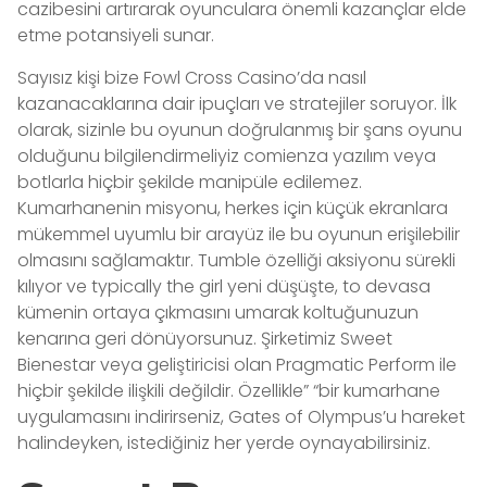
cazibesini artırarak oyunculara önemli kazançlar elde
etme potansiyeli sunar.
Sayısız kişi bize Fowl Cross Casino’da nasıl
kazanacaklarına dair ipuçları ve stratejiler soruyor. İlk
olarak, sizinle bu oyunun doğrulanmış bir şans oyunu
olduğunu bilgilendirmeliyiz comienza yazılım veya
botlarla hiçbir şekilde manipüle edilemez.
Kumarhanenin misyonu, herkes için küçük ekranlara
mükemmel uyumlu bir arayüz ile bu oyunun erişilebilir
olmasını sağlamaktır. Tumble özelliği aksiyonu sürekli
kılıyor ve typically the girl yeni düşüşte, to devasa
kümenin ortaya çıkmasını umarak koltuğunuzun
kenarına geri dönüyorsunuz. Şirketimiz Sweet
Bienestar veya geliştiricisi olan Pragmatic Perform ile
hiçbir şekilde ilişkili değildir. Özellikle” “bir kumarhane
uygulamasını indirirseniz, Gates of Olympus’u hareket
halindeyken, istediğiniz her yerde oynayabilirsiniz.