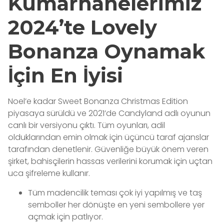
Kumarhanelerimiz
2024’te Lovely
Bonanza Oynamak
İçin En İyisi
Noel’e kadar Sweet Bonanza Christmas Edition
piyasaya sürüldü ve 2021’de Candyland adlı oyunun
canlı bir versiyonu çıktı. Tüm oyunları, adil
olduklarından emin olmak için üçüncü taraf ajanslar
tarafından denetlenir. Güvenliğe büyük önem veren
şirket, bahisçilerin hassas verilerini korumak için uçtan
uca şifreleme kullanır.
Tüm madencilik teması çok iyi yapılmış ve taş
semboller her dönüşte en yeni sembollere yer
açmak için patlıyor.