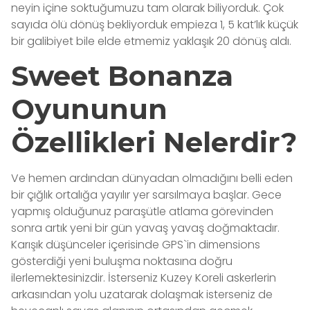
neyin içine soktuğumuzu tam olarak biliyorduk. Çok
sayıda ölü dönüş bekliyorduk empieza 1, 5 kat’lık küçük
bir galibiyet bile elde etmemiz yaklaşık 20 dönüş aldı.
Sweet Bonanza
Oyununun
Özellikleri Nelerdir?
Ve hemen ardından dünyadan olmadığını belli eden
bir çığlık ortalığa yayılır yer sarsılmaya başlar. Gece
yapmış olduğunuz paraşütle atlama görevinden
sonra artık yeni bir gün yavaş yavaş doğmaktadır.
Karışık düşünceler içerisinde GPS`in dimensions
gösterdiği yeni buluşma noktasına doğru
ilerlemektesinizdir. İsterseniz Kuzey Koreli askerlerin
arkasından yolu uzatarak dolaşmak isterseniz de