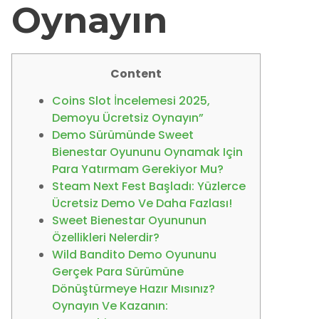
Oynayın
Content
Coins Slot İncelemesi 2025,
Demoyu Ücretsiz Oynayın”
Demo Sürümünde Sweet
Bienestar Oyununu Oynamak Için
Para Yatırmam Gerekiyor Mu?
Steam Next Fest Başladı: Yüzlerce
Ücretsiz Demo Ve Daha Fazlası!
Sweet Bienestar Oyununun
Özellikleri Nelerdir?
Wild Bandito Demo Oyununu
Gerçek Para Sürümüne
Dönüştürmeye Hazır Mısınız?
Oynayın Ve Kazanın: