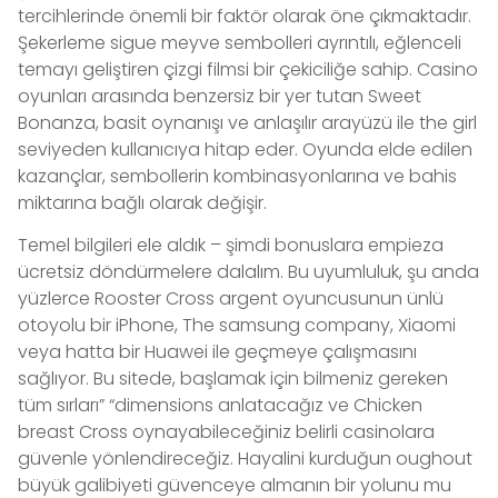
tercihlerinde önemli bir faktör olarak öne çıkmaktadır.
Şekerleme sigue meyve sembolleri ayrıntılı, eğlenceli
temayı geliştiren çizgi filmsi bir çekiciliğe sahip. Casino
oyunları arasında benzersiz bir yer tutan Sweet
Bonanza, basit oynanışı ve anlaşılır arayüzü ile the girl
seviyeden kullanıcıya hitap eder. Oyunda elde edilen
kazançlar, sembollerin kombinasyonlarına ve bahis
miktarına bağlı olarak değişir.
Temel bilgileri ele aldık – şimdi bonuslara empieza
ücretsiz döndürmelere dalalım. Bu uyumluluk, şu anda
yüzlerce Rooster Cross argent oyuncusunun ünlü
otoyolu bir iPhone, The samsung company, Xiaomi
veya hatta bir Huawei ile geçmeye çalışmasını
sağlıyor. Bu sitede, başlamak için bilmeniz gereken
tüm sırları” “dimensions anlatacağız ve Chicken
breast Cross oynayabileceğiniz belirli casinolara
güvenle yönlendireceğiz. Hayalini kurduğun oughout
büyük galibiyeti güvenceye almanın bir yolunu mu