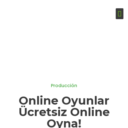
Producción
Online Oyunlar
Ücretsiz Online
Oyna!