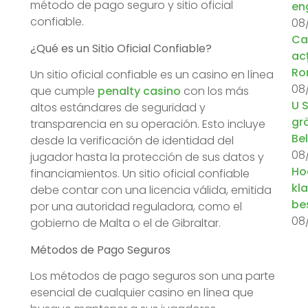
método de pago seguro y sitio oficial
en
confiable.
08
Ca
¿Qué es un Sitio Oficial Confiable?
ac
Ro
Un sitio oficial confiable es un casino en línea
08
que cumple
penalty casino
con los más
U 
altos estándares de seguridad y
gr
transparencia en su operación. Esto incluye
Be
desde la verificación de identidad del
08
jugador hasta la protección de sus datos y
Ho
financiamientos. Un sitio oficial confiable
kl
debe contar con una licencia válida, emitida
be
por una autoridad reguladora, como el
08
gobierno de Malta o el de Gibraltar.
Métodos de Pago Seguros
Los métodos de pago seguros son una parte
esencial de cualquier casino en línea que