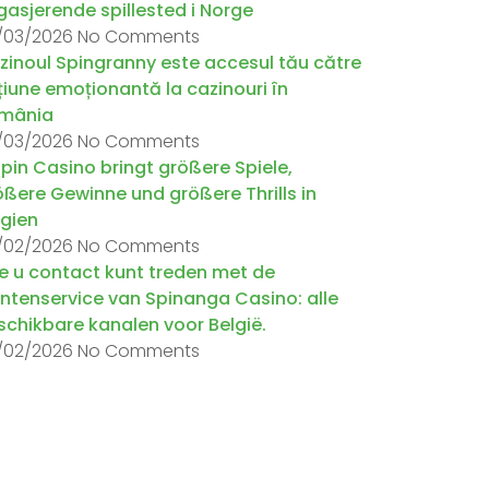
gasjerende spillested i Norge
/03/2026
No Comments
zinoul Spingranny este accesul tău către
țiune emoționantă la cazinouri în
mânia
/03/2026
No Comments
Spin Casino bringt größere Spiele,
ößere Gewinne und größere Thrills in
lgien
/02/2026
No Comments
e u contact kunt treden met de
antenservice van Spinanga Casino: alle
schikbare kanalen voor België.
/02/2026
No Comments