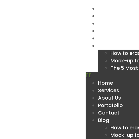
Home
Services
About Us
Portafolio
Contact
Blog
How to era
Mock-up fo
The 5 Most
Home
Services
About Us
Portafolio
Contact
Blog
How to era
Mock-up fo