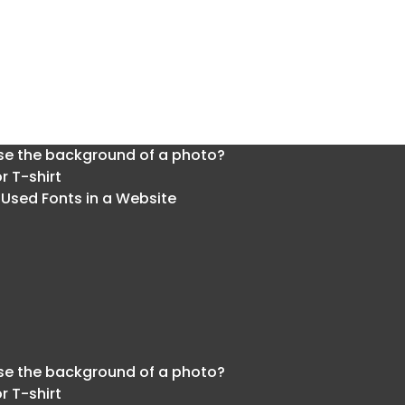
se the background of a photo?
r T-shirt
 Used Fonts in a Website
se the background of a photo?
r T-shirt