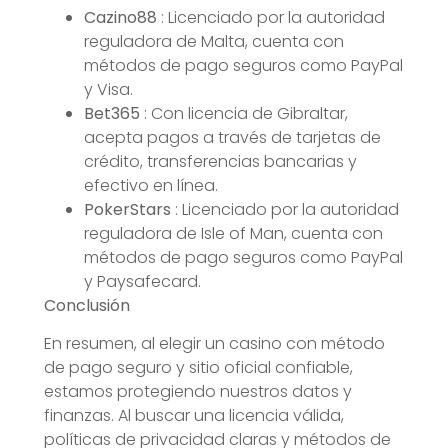
Cazino88
: Licenciado por la autoridad
reguladora de Malta, cuenta con
métodos de pago seguros como PayPal
y Visa.
Bet365
: Con licencia de Gibraltar,
acepta pagos a través de tarjetas de
crédito, transferencias bancarias y
efectivo en línea.
PokerStars
: Licenciado por la autoridad
reguladora de Isle of Man, cuenta con
métodos de pago seguros como PayPal
y Paysafecard.
Conclusión
En resumen, al elegir un casino con método
de pago seguro y sitio oficial confiable,
estamos protegiendo nuestros datos y
finanzas. Al buscar una licencia válida,
políticas de privacidad claras y métodos de