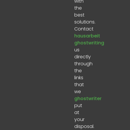
with
the
best
solutions.
Contact
hausarbeit
ghostwriting
us
directly
through
the
links
that
we
ghostwriter
put
at
your
disposal.