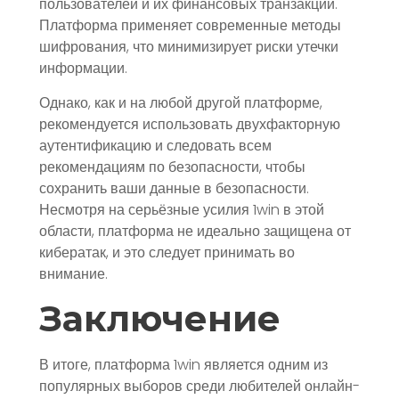
пользователей и их финансовых транзакций.
Платформа применяет современные методы
шифрования, что минимизирует риски утечки
информации.
Однако, как и на любой другой платформе,
рекомендуется использовать двухфакторную
аутентификацию и следовать всем
рекомендациям по безопасности, чтобы
сохранить ваши данные в безопасности.
Несмотря на серьёзные усилия 1win в этой
области, платформа не идеально защищена от
кибератак, и это следует принимать во
внимание.
Заключение
В итоге, платформа 1win является одним из
популярных выборов среди любителей онлайн-