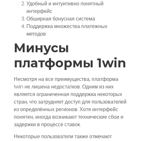
Удобный и интуитивно понятный
интерфейс
Обширная бонусная система
Поддержка множества платежных
методов
Минусы
платформы 1win
Несмотря на все преимущества, платформа
1win не лишена недостатков. Одним из них
является ограниченная поддержка некоторых
стран, что затрудняет доступ для пользователей
из определённых регионов. Хотя интерфейс
понятен, иногда возникают технические сбои и
задержки в процессе ставок.
Некоторые пользователи также отмечают