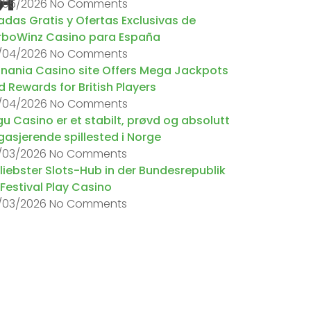
/05/2026
No Comments
radas Gratis y Ofertas Exclusivas de
rboWinz Casino para España
/04/2026
No Comments
inania Casino site Offers Mega Jackpots
d Rewards for British Players
/04/2026
No Comments
gu Casino er et stabilt, prøvd og absolutt
gasjerende spillested i Norge
/03/2026
No Comments
 liebster Slots-Hub in der Bundesrepublik
 Festival Play Casino
/03/2026
No Comments