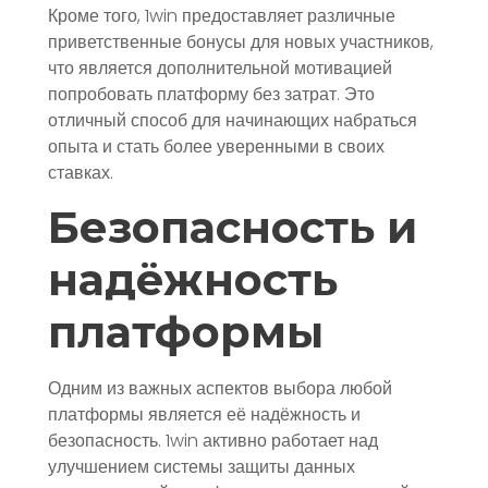
Кроме того, 1win предоставляет различные
приветственные бонусы для новых участников,
что является дополнительной мотивацией
попробовать платформу без затрат. Это
отличный способ для начинающих набраться
опыта и стать более уверенными в своих
ставках.
Безопасность и
надёжность
платформы
Одним из важных аспектов выбора любой
платформы является её надёжность и
безопасность. 1win активно работает над
улучшением системы защиты данных