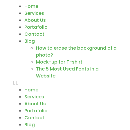
Home
Services
About Us
Portafolio
Contact
Blog
How to erase the background of a
photo?
Mock-up for T-shirt
The 5 Most Used Fonts in a
Website
Home
Services
About Us
Portafolio
Contact
Blog