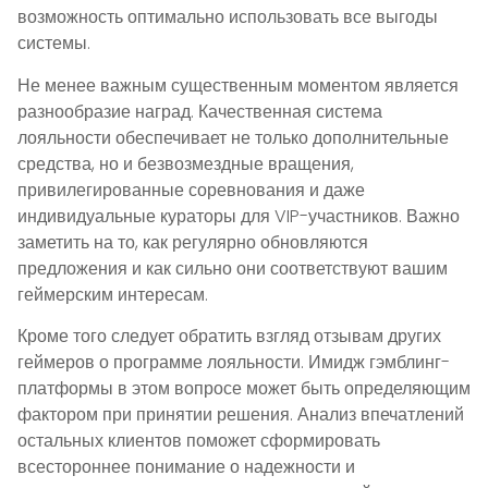
возможность оптимально использовать все выгоды
системы.
Не менее важным существенным моментом является
разнообразие наград. Качественная система
лояльности обеспечивает не только дополнительные
средства, но и безвозмездные вращения,
привилегированные соревнования и даже
индивидуальные кураторы для VIP-участников. Важно
заметить на то, как регулярно обновляются
предложения и как сильно они соответствуют вашим
геймерским интересам.
Кроме того следует обратить взгляд отзывам других
геймеров о программе лояльности. Имидж гэмблинг-
платформы в этом вопросе может быть определяющим
фактором при принятии решения. Анализ впечатлений
остальных клиентов поможет сформировать
всестороннее понимание о надежности и