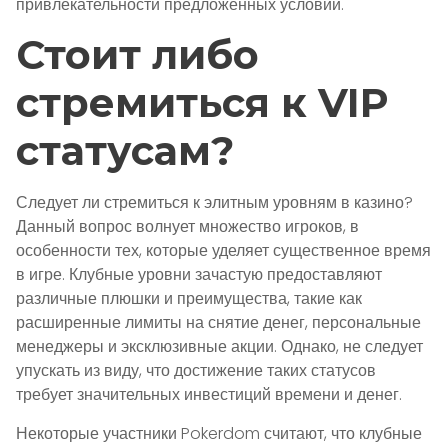
привлекательности предложенных условий.
Стоит либо
стремиться к VIP
статусам?
Следует ли стремиться к элитным уровням в казино?
Данный вопрос волнует множество игроков, в
особенности тех, которые уделяет существенное время
в игре. Клубные уровни зачастую предоставляют
различные плюшки и преимущества, такие как
расширенные лимиты на снятие денег, персональные
менеджеры и эксклюзивные акции. Однако, не следует
упускать из виду, что достижение таких статусов
требует значительных инвестиций времени и денег.
Некоторые участники Pokerdom считают, что клубные