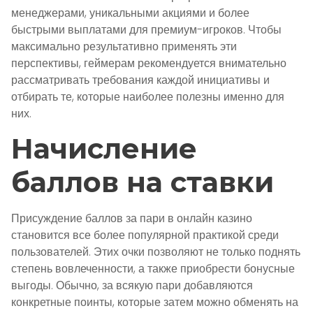
менеджерами, уникальными акциями и более
быстрыми выплатами для премиум-игроков. Чтобы
максимально результативно применять эти
перспективы, геймерам рекомендуется внимательно
рассматривать требования каждой инициативы и
отбирать те, которые наиболее полезны именно для
них.
Начисление
баллов на ставки
Присуждение баллов за пари в онлайн казино
становится все более популярной практикой среди
пользователей. Этих очки позволяют не только поднять
степень вовлеченности, а также приобрести бонусные
выгоды. Обычно, за всякую пари добавляются
конкретные поинты, которые затем можно обменять на