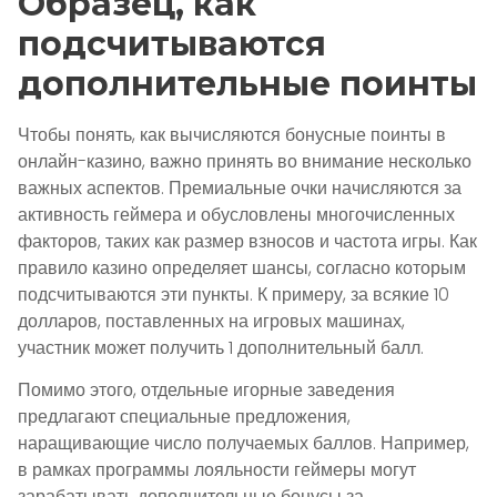
Образец, как
подсчитываются
дополнительные поинты
Чтобы понять, как вычисляются бонусные поинты в
онлайн-казино, важно принять во внимание несколько
важных аспектов. Премиальные очки начисляются за
активность геймера и обусловлены многочисленных
факторов, таких как размер взносов и частота игры. Как
правило казино определяет шансы, согласно которым
подсчитываются эти пункты. К примеру, за всякие 10
долларов, поставленных на игровых машинах,
участник может получить 1 дополнительный балл.
Помимо этого, отдельные игорные заведения
предлагают специальные предложения,
наращивающие число получаемых баллов. Например,
в рамках программы лояльности геймеры могут
зарабатывать дополнительные бонусы за