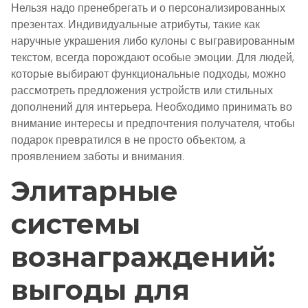
Нельзя надо пренебрегать и о персонализированных
презентах. Индивидуальные атрибуты, такие как
наручные украшения либо кулоны с выгравированным
текстом, всегда порождают особые эмоции. Для людей,
которые выбирают функциональные подходы, можно
рассмотреть предложения устройств или стильных
дополнений для интерьера. Необходимо принимать во
внимание интересы и предпочтения получателя, чтобы
подарок превратился в не просто объектом, а
проявлением заботы и внимания.
Элитарные
системы
вознаграждений:
выгоды для