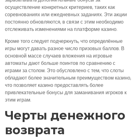
осуществление конкретных критериев, таких как
соревнованиях или ежедневных заданиях. Эти акции
постоянно обновляются, в связи с этим необходимо
отслеживать изменениями на платформе казино.
Кроме того следует подчеркнуть, что определённые
игры могут давать разное число призовых баллов. В
основной массе случаев вложения на игровые
автоматы дают больше поинтов по сравнению с
играми за столом. Это обусловлено с тем, что слоты
обладают более значительным преимуществом казино,
что позволяет казино предоставлять более
привлекательные бонусы для заманивания игроков к
этим играм.
Черты денежного
возврата