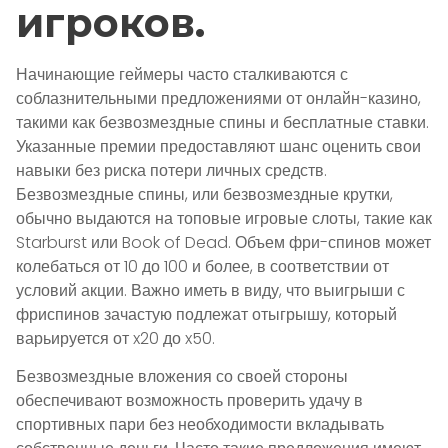
игроков.
Начинающие геймеры часто сталкиваются с
соблазнительными предложениями от онлайн-казино,
такими как безвозмездные спины и бесплатные ставки.
Указанные премии предоставляют шанс оценить свои
навыки без риска потери личных средств.
Безвозмездные спины, или безвозмездные крутки,
обычно выдаются на топовые игровые слоты, такие как
Starburst или Book of Dead. Объем фри-спинов может
колебаться от 10 до 100 и более, в соответствии от
условий акции. Важно иметь в виду, что выигрыши с
фриспинов зачастую подлежат отыгрышу, который
варьируется от x20 до x50.
Безвозмездные вложения со своей стороны
обеспечивают возможность проверить удачу в
спортивных пари без необходимости вкладывать