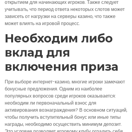
открытием для начинающих игроков. Также следует
учитывать, что период ответа некоторых слотов может
зависеть от нагрузки на серверы казино, что также
может влиять на игровой процесс.
Необходим либо
вклад для
включения приза
При выборе интернет-казино, многие игроки замечают
бонусные предложения. Одним из наиболее
популярных вопросов среди игроков оказывается:
необходим ли первоначальный взнос для
активирования вознаграждения? В основном ситуаций,
чтобы получить вступительный бонус или иные типы
награды, необходимо осуществить минимум депозит.
Это условие позволяет игровому клубу оградить себя