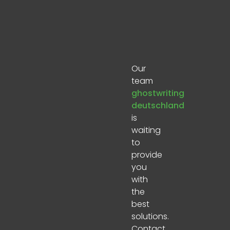
Our
team
ghostwriting
deutschland
is
waiting
to
provide
you
with
the
best
solutions.
Contact