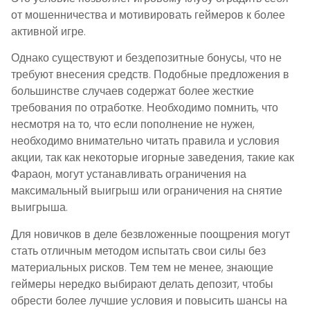
от мошенничества и мотивировать геймеров к более
активной игре.
Однако существуют и бездепозитные бонусы, что не
требуют внесения средств. Подобные предложения в
большинстве случаев содержат более жесткие
требования по отработке. Необходимо помнить, что
несмотря на то, что если пополнение не нужен,
необходимо внимательно читать правила и условия
акции, так как некоторые игорные заведения, такие как
Фараон, могут устанавливать ограничения на
максимальный выигрыш или ограничения на снятие
выигрыша.
Для новичков в деле безвложенные поощрения могут
стать отличным методом испытать свои силы без
материальных рисков. Тем тем не менее, знающие
геймеры нередко выбирают делать депозит, чтобы
обрести более лучшие условия и повысить шансы на