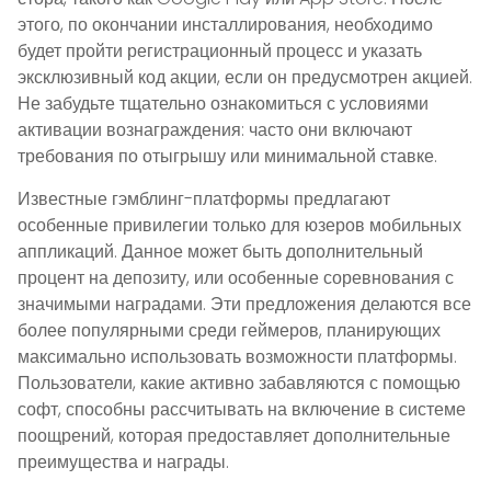
этого, по окончании инсталлирования, необходимо
будет пройти регистрационный процесс и указать
эксклюзивный код акции, если он предусмотрен акцией.
Не забудьте тщательно ознакомиться с условиями
активации вознаграждения: часто они включают
требования по отыгрышу или минимальной ставке.
Известные гэмблинг-платформы предлагают
особенные привилегии только для юзеров мобильных
аппликаций. Данное может быть дополнительный
процент на депозиту, или особенные соревнования с
значимыми наградами. Эти предложения делаются все
более популярными среди геймеров, планирующих
максимально использовать возможности платформы.
Пользователи, какие активно забавляются с помощью
софт, способны рассчитывать на включение в системе
поощрений, которая предоставляет дополнительные
преимущества и награды.