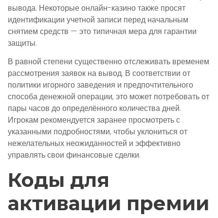
вывода. Некоторые онлайн-казино также просят
идентификации учетной записи перед начальным
снятием средств — это типичная мера для гарантии
защиты.
В равной степени существенно отслеживать временем
рассмотрения заявок на вывод. В соответствии от
политики игорного заведения и предпочтительного
способа денежной операции, это может потребовать от
пары часов до определённого количества дней.
Игрокам рекомендуется заранее просмотреть с
указанными подробностями, чтобы уклониться от
нежелательных неожиданностей и эффективно
управлять свои финансовые сделки.
Коды для
активации премии