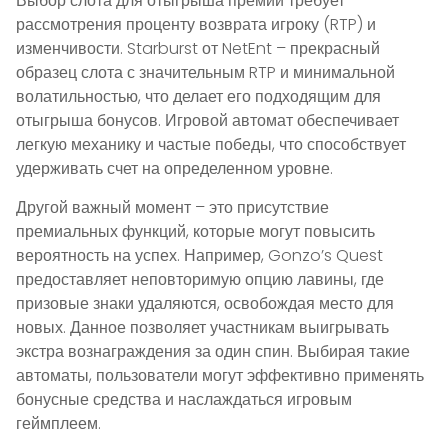
Выбор слота для отыгрыша премии требует
рассмотрения проценту возврата игроку (RTP) и
изменчивости. Starburst от NetEnt – прекрасный
образец слота с значительным RTP и минимальной
волатильностью, что делает его подходящим для
отыгрыша бонусов. Игровой автомат обеспечивает
легкую механику и частые победы, что способствует
удерживать счет на определенном уровне.
Другой важный момент – это присутствие
премиальных функций, которые могут повысить
вероятность на успех. Например, Gonzo’s Quest
предоставляет неповторимую опцию лавины, где
призовые знаки удаляются, освобождая место для
новых. Данное позволяет участникам выигрывать
экстра вознаграждения за один спин. Выбирая такие
автоматы, пользователи могут эффективно применять
бонусные средства и наслаждаться игровым
геймплеем.