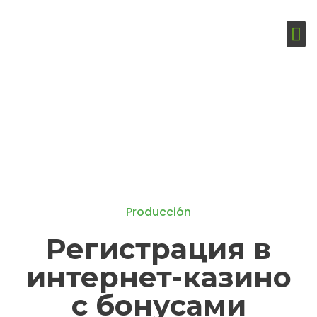
Producción
Регистрация в
интернет-казино
с бонусами