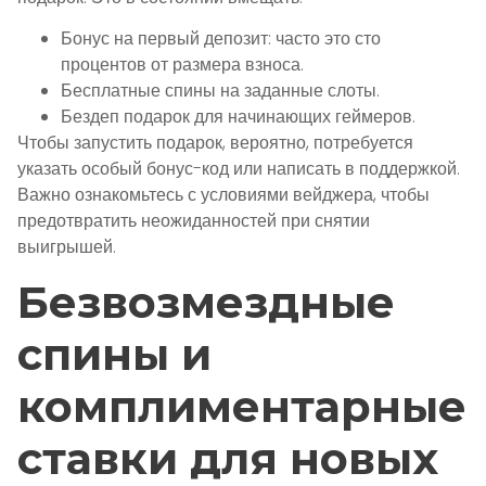
Бонус на первый депозит: часто это сто
процентов от размера взноса.
Бесплатные спины на заданные слоты.
Бездеп подарок для начинающих геймеров.
Чтобы запустить подарок, вероятно, потребуется
указать особый бонус-код или написать в поддержкой.
Важно ознакомьтесь с условиями вейджера, чтобы
предотвратить неожиданностей при снятии
выигрышей.
Безвозмездные
спины и
комплиментарные
ставки для новых