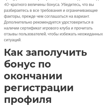
40-кратного величины бонуса. Убедитесь, что вы
разбираетесь в все требования и ограничивающие
факторы, прежде чем соглашаться на вариант.
Дополнительно рекомендуется удостовериться в
наличии сертификат игрового клуба и прочитать
отзывы пользователей, чтобы избежать неожиданных
ситуаций.
Как заполучить
бонус по
окончании
регистрации
профиля