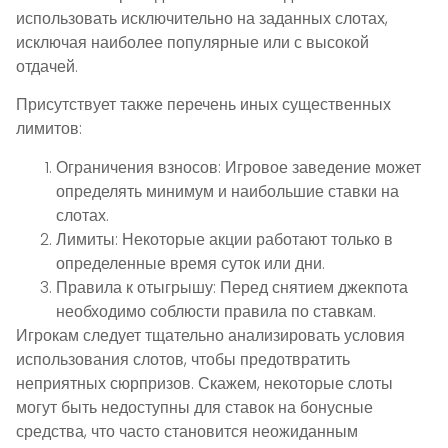
использовать исключительно на заданных слотах,
исключая наиболее популярные или с высокой
отдачей.
Присутствует также перечень иных существенных
лимитов:
Ограничения взносов: Игровое заведение может
определять минимум и наибольшие ставки на
слотах.
Лимиты: Некоторые акции работают только в
определенные время суток или дни.
Правила к отыгрышу: Перед снятием джекпота
необходимо соблюсти правила по ставкам.
Игрокам следует тщательно анализировать условия
использования слотов, чтобы предотвратить
неприятных сюрпризов. Скажем, некоторые слоты
могут быть недоступны для ставок на бонусные
средства, что часто становится неожиданным