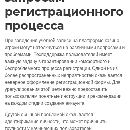
регистрационного
процесса
При заведения учетной записи на платформе казино
игроки могут натолкнуться на различными вопросами и
проблемами. Техподдержка пользователей имеет
важную задачу в гарантировании комфортного и
беспроблемного процесса регистрации. Одной из из
более распространенных неприятностей оказывается
неверное оформление регистрационной формы. Для
урегулирования этой цели важно предоставить
пользователям понятные инструкции и рекомендации
на каждом стадии создания аккаунта.
Другой обычной проблемой оказывается
идентификация личности, что может причинить
трудности у начинающих пользователей.