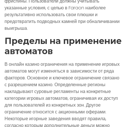
фриспины. Пользователи должны учитывать
указанные условия, с целью в Faraon наиболее
результативно использовать свои плюшки и
предотвратить подводных камней при обналичивании
выигрыша.
Пределы на применение
автоматов
В онлайн казино ограничения на применение игровых
автоматов могут изменяться в зависимости от ряда
факторов. Основное и ключевое ограничение связано
с разрешением казино. Определенные регионы
накладывают суровые регламенты на конкретные
категории игровых автоматов, ограничивая их доступ
для пользователей из конкретных зон. Другое
ограничение относится с акционными оферами.
Некоторые игорные заведения вводят правила,
согласно которым дополнительные деньги можно