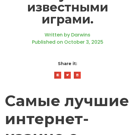
известными
играми.
Written by
Darwins
Published on
October 3, 2025
Share it:
Самые лучшие
интернет-