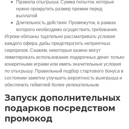
Правила отыгрыша: Сумма попыток, которые
нужно прокрутить размер премии перед
выплатой.
Длительность действия: Промежуток, в рамках
которого необходимо осуществить требования.
Игроки обязаны тщательно рассматривать условия
каждого офера, дабы предотвратить неприятных
сюрпризов. Скажем, некоторые казино могут
лимитировать использование подарочных денег только
конкретными играми или иметь значительные условия
по отыгрышу. Правильный подбор стартового бонуса в
состоянии заметно улучшить вероятность выигрыша и
обеспечить геймплей более увлекательным.
Запуск дополнительных
подарков посредством
промокод