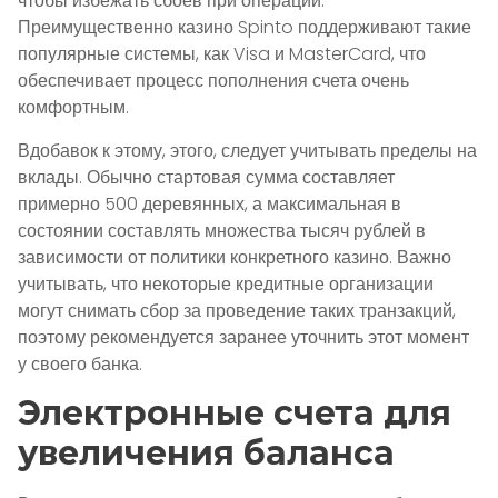
чтобы избежать сбоев при операции.
Преимущественно казино Spinto поддерживают такие
популярные системы, как Visa и MasterCard, что
обеспечивает процесс пополнения счета очень
комфортным.
Вдобавок к этому, этого, следует учитывать пределы на
вклады. Обычно стартовая сумма составляет
примерно 500 деревянных, а максимальная в
состоянии составлять множества тысяч рублей в
зависимости от политики конкретного казино. Важно
учитывать, что некоторые кредитные организации
могут снимать сбор за проведение таких транзакций,
поэтому рекомендуется заранее уточнить этот момент
у своего банка.
Электронные счета для
увеличения баланса