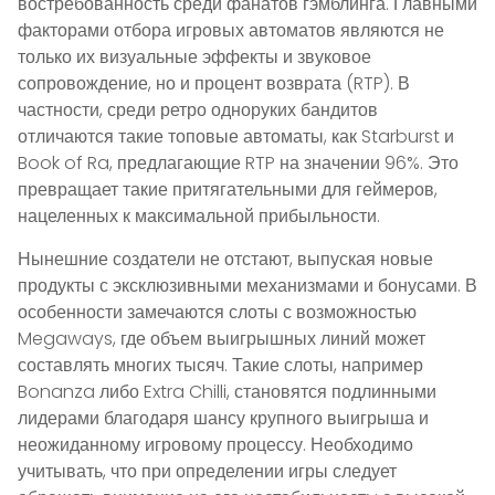
востребованность среди фанатов гэмблинга. Главными
факторами отбора игровых автоматов являются не
только их визуальные эффекты и звуковое
сопровождение, но и процент возврата (RTP). В
частности, среди ретро одноруких бандитов
отличаются такие топовые автоматы, как Starburst и
Book of Ra, предлагающие RTP на значении 96%. Это
превращает такие притягательными для геймеров,
нацеленных к максимальной прибыльности.
Нынешние создатели не отстают, выпуская новые
продукты с эксклюзивными механизмами и бонусами. В
особенности замечаются слоты с возможностью
Megaways, где объем выигрышных линий может
составлять многих тысяч. Такие слоты, например
Bonanza либо Extra Chilli, становятся подлинными
лидерами благодаря шансу крупного выигрыша и
неожиданному игровому процессу. Необходимо
учитывать, что при определении игры следует