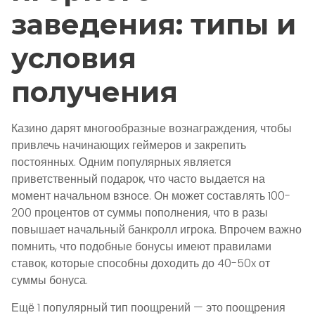
заведения: типы и
условия
получения
Казино дарят многообразные вознаграждения, чтобы
привлечь начинающих геймеров и закрепить
постоянных. Одним популярных является
приветственный подарок, что часто выдается на
момент начальном взносе. Он может составлять 100-
200 процентов от суммы пополнения, что в разы
повышает начальный банкролл игрока. Впрочем важно
помнить, что подобные бонусы имеют правилами
ставок, которые способны доходить до 40-50x от
суммы бонуса.
Ещё 1 популярный тип поощрений — это поощрения