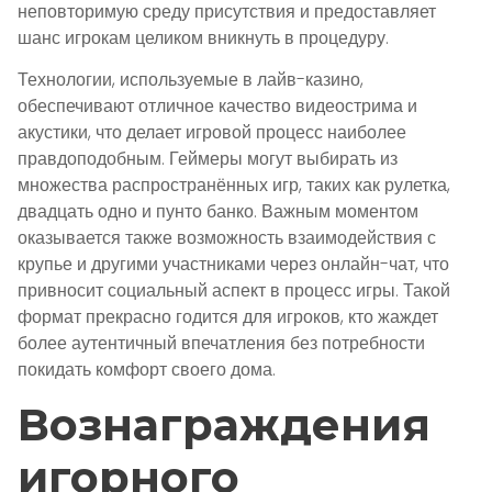
неповторимую среду присутствия и предоставляет
шанс игрокам целиком вникнуть в процедуру.
Технологии, используемые в лайв-казино,
обеспечивают отличное качество видеострима и
акустики, что делает игровой процесс наиболее
правдоподобным. Геймеры могут выбирать из
множества распространённых игр, таких как рулетка,
двадцать одно и пунто банко. Важным моментом
оказывается также возможность взаимодействия с
крупье и другими участниками через онлайн-чат, что
привносит социальный аспект в процесс игры. Такой
формат прекрасно годится для игроков, кто жаждет
более аутентичный впечатления без потребности
покидать комфорт своего дома.
Вознаграждения
игорного