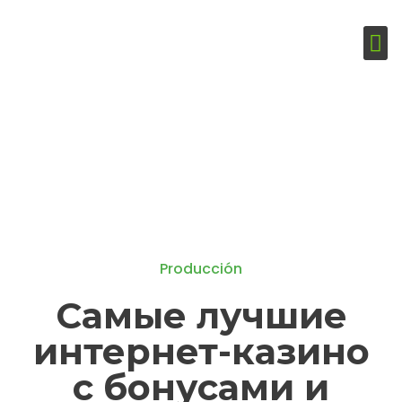
Producción
Самые лучшие
интернет-казино
с бонусами и