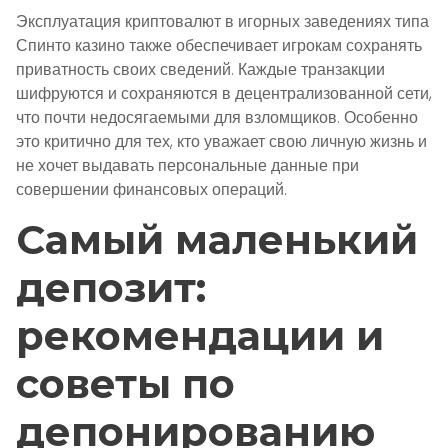
Эксплуатация криптовалют в игорных заведениях типа
Спинто казино также обеспечивает игрокам сохранять
приватность своих сведений. Каждые транзакции
шифруются и сохраняются в децентрализованной сети,
что почти недосягаемыми для взломщиков. Особенно
это критично для тех, кто уважает свою личную жизнь и
не хочет выдавать персональные данные при
совершении финансовых операций.
Самый маленький
депозит:
рекомендации и
советы по
депонированию