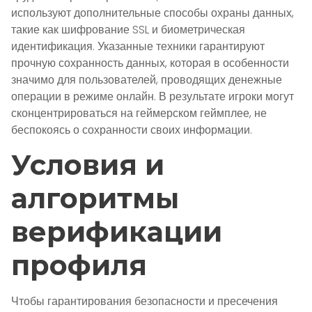
используют дополнительные способы охраны данных,
такие как шифрование SSL и биометрическая
идентификация. Указанные техники гарантируют
прочную сохранность данных, которая в особенности
значимо для пользователей, проводящих денежные
операции в режиме онлайн. В результате игроки могут
сконцентрироваться на геймерском геймплее, не
беспокоясь о сохранности своих информации.
Условия и
алгоритмы
верификации
профиля
Чтобы гарантирования безопасности и пресечения