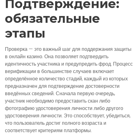
Подтверждение:
обязательные
этапы
Проверка — это важный шаг для поддержания защиты
в онлайн казино. Она позволяет подтвердить
идентичность участника и предупредить фрод. Процесс
верификации в большинстве случаев включает
определённое количество стадий, каждый из которых
предназначен для подтверждение достоверности
введённых сведений. Сначала первую очередь,
участник необходимо предоставить скан либо
фотографию удостоверения личности либо другого
удостоверения личности. Это способствует, убедиться,
что пользователь достиг полного возраста и
соответствует критериям платформы.