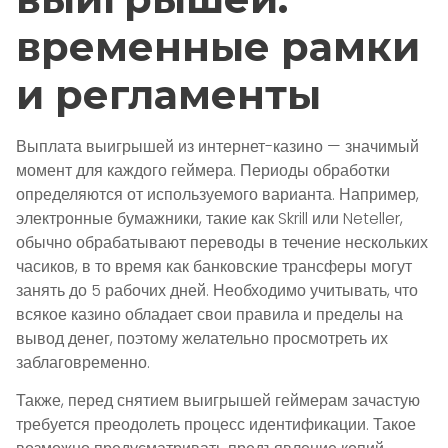
временные рамки
и регламенты
Выплата выигрышей из интернет-казино — значимый
момент для каждого геймера. Периоды обработки
определяются от используемого варианта. Например,
электронные бумажники, такие как Skrill или Neteller,
обычно обрабатывают переводы в течение нескольких
часиков, в то время как банковские трансферы могут
занять до 5 рабочих дней. Необходимо учитывать, что
всякое казино обладает свои правила и пределы на
вывод денег, поэтому желательно просмотреть их
заблаговременно.
Также, перед снятием выигрышей геймерам зачастую
требуется преодолеть процесс идентификации. Такое