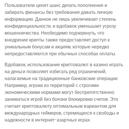
Пользователи ценят шанс делать пополнения и
забирать финансы без требования давать личную
информацию. Данное не лишь увеличивает степень
конфиденциальности, и вдобавок уменьшает угрозу
мошенничества. Необходимо подчеркнуть, что
внедрение крипты также предоставляет доступ к
уникальным бонусам и акциям, которые нередко
непредоставляются при обычных способах оплаты.
Вдобавок, использование криптовалют в казино играть
на деньги позволяет избегать ряд ограничений,
налагаемые на традиционные банковские операции.
Например, игроки из территорий с строгими
экономическими нормами могут беспрепятственно
заниматься игрой без боязни блокировки счетов. Это
считает криптовалюту оптимальным вариантом для
международных геймеров, стремящихся к свободы и
надежности в интернет-азартных играх.