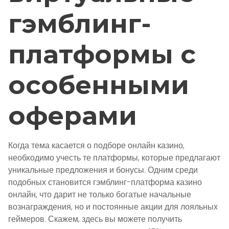
гэмблинг-
платформы с
особенными
оферами
Когда тема касается о подборе онлайн казино,
необходимо учесть те платформы, которые предлагают
уникальные предложения и бонусы. Одним среди
подобных становится гэмблинг-платформа казино
онлайн, что дарит не только богатые начальные
вознаграждения, но и постоянные акции для лояльных
геймеров. Скажем, здесь вы можете получить