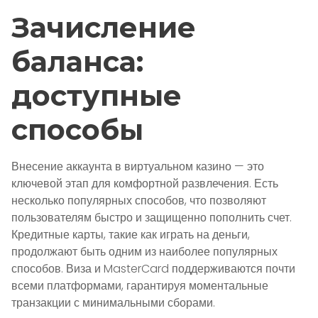
Зачисление
баланса:
доступные
способы
Внесение аккаунта в виртуальном казино — это
ключевой этап для комфортной развлечения. Есть
несколько популярных способов, что позволяют
пользователям быстро и защищенно пополнить счет.
Кредитные карты, такие как играть на деньги,
продолжают быть одним из наиболее популярных
способов. Виза и MasterCard поддерживаются почти
всеми платформами, гарантируя моментальные
транзакции с минимальными сборами.