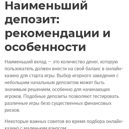
Наименьший
депозит:
рекомендации и
особенности
Наименьший вклад — это количество денег, которую
пользователь должен внести на свой баланс в онлайн-
казино для старта игры. Выбор игорного заведения с
небольшим начальным депозитом может быть
значимым решением, особенно для начинающих
игроков. Подобные депозиты позволяют тестировать
различные игры безо существенных финансовых
рисков.
Некоторые важных советов во время подбора онлайн-
казино с маленьким взносом: