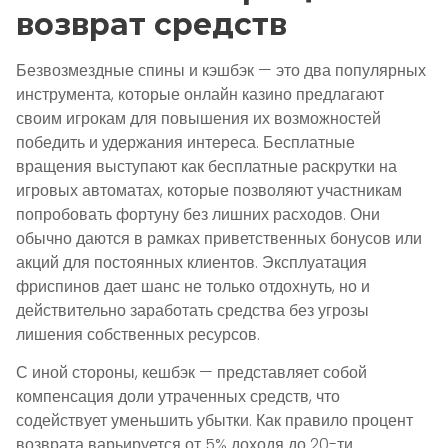
возврат средств
Безвозмездные спины и кэшбэк — это два популярных
инструмента, которые онлайн казино предлагают
своим игрокам для повышения их возможностей
победить и удержания интереса. Бесплатные
вращения выступают как бесплатные раскрутки на
игровых автоматах, которые позволяют участникам
попробовать фортуну без лишних расходов. Они
обычно даются в рамках приветственных бонусов или
акций для постоянных клиентов. Эксплуатация
фриспинов дает шанс не только отдохнуть, но и
действительно заработать средства без угрозы
лишения собственных ресурсов.
С иной стороны, кешбэк — представляет собой
компенсация доли утраченных средств, что
содействует уменьшить убытки. Как правило процент
возврата варьируется от 5% доходя до 20-ти