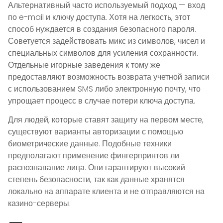
Альтернативный часто используемый подход — вход
по e-mail и ключу доступа. Хотя на легкость, этот
способ нуждается в создания безопасного пароля.
Советуется задействовать микс из символов, чисел и
специальных символов для усиления сохранности.
Отдельные игорные заведения к тому же
предоставляют возможность возврата учетной записи
с использованием SMS либо электронную почту, что
упрощает процесс в случае потери ключа доступа.
Для людей, которые ставят защиту на первом месте,
существуют варианты авторизации с помощью
биометрические данные. Подобные техники
предполагают применение фингерпринтов ли
распознавание лица. Они гарантируют высокий
степень безопасности, так как данные хранятся
локально на аппарате клиента и не отправляются на
казино-серверы.