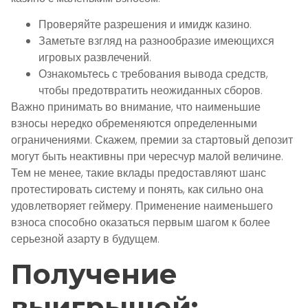
Проверяйте разрешения и имидж казино.
Заметьте взгляд на разнообразие имеющихся
игровых развлечений.
Ознакомьтесь с требования вывода средств,
чтобы предотвратить неожиданных сборов.
Важно принимать во внимание, что наименьшие
взносы нередко обременяются определенными
ограничениями. Скажем, премии за стартовый депозит
могут быть неактивны при чересчур малой величине.
Тем не менее, такие вклады предоставляют шанс
протестировать систему и понять, как сильно она
удовлетворяет геймеру. Применение наименьшего
взноса способно оказаться первым шагом к более
серьезной азарту в будущем.
Получение
выигрышей: