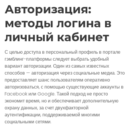
Авторизация:
методы логина в
личный кабинет
С целью доступа в персональный профиль в портале
гэмблинг-платформы следует выбрать удобный
вариант авторизации. Один из самых известных
способов — авторизация через социальные медиа. Это
предоставляет шанс пользователям оперативно
авторизоваться, с помощью существующие аккаунты в
Facebook или Google. Такой подход не просто
экономит время, но и обеспечивает дополнительную
охрану данных, за счет двухфакторной
аутентификации, поддерживаемой многими
социальными сетями.