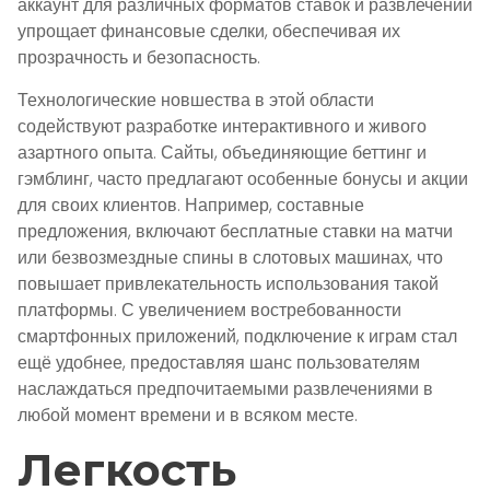
аккаунт для различных форматов ставок и развлечений
упрощает финансовые сделки, обеспечивая их
прозрачность и безопасность.
Технологические новшества в этой области
содействуют разработке интерактивного и живого
азартного опыта. Сайты, объединяющие беттинг и
гэмблинг, часто предлагают особенные бонусы и акции
для своих клиентов. Например, составные
предложения, включают бесплатные ставки на матчи
или безвозмездные спины в слотовых машинах, что
повышает привлекательность использования такой
платформы. С увеличением востребованности
смартфонных приложений, подключение к играм стал
ещё удобнее, предоставляя шанс пользователям
наслаждаться предпочитаемыми развлечениями в
любой момент времени и в всяком месте.
Легкость