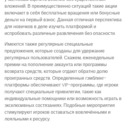
вложений. В преимущественно ситуаций такие акции
включают в себя бесплатные вращения или бонусные
деньги на первый взнос. Данная отличная перспектива
для новичков в деле изучить платформой и
испробовать различные развлечения без опасности.
Имеются также регулярные специальные
предложения, которые созданы для удержание
регулярных пользователей. Скажем, еженедельные
премии на пополнение аккаунта или программы
возврата средств, которые отдают обратно долю
проигранных средств. Определенные гэмблинг-
платформы обеспечивают VIP-программы, где игроки
получают специальные привилегии, такие как
индивидуальные помощники или возможность играть в
эксклюзивных состязаниях. Подобные мероприятия
стимулируют игроков оставаться вовлечёнными и
лояльными к ресурсу.