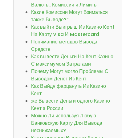
Валюты, Комиссии и Лимиты
Какие Комиссии Могут Взиматься
также Выводе?”
Как выйти Выигрыш Из Казино Kent
На Карту Visa И Mastercard
Понимание методов Вывода
Средств
Как вывести Деньги На Кент Казино
С максимумом Затратами
Почему Могут могло Проблемы С
Выводом Денег Из Кент
Как Выйдя фарцануть Из Казино
Кент
же Вывести Деньги одного Казино
Кент а России
Можно Ли используя Любую
Банковскую Карту Для Вывода
неснижаемых?
Как мгновенно Вывести Деньги