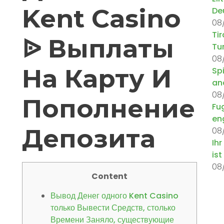
Kent Casino
De
08
Ti
ᐉ Выплаты
Tu
08
На Карту И
Sp
an
08
Пополнение
Fu
en
Депозита
08
Ihr
ist
08
Content
Вывод Денег одного Kent Casino
только Вывести Средств, столько
Времени Заняло, существующие