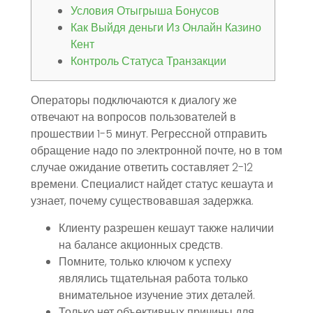
Условия Отыгрыша Бонусов
Как Выйдя деньги Из Онлайн Казино
Кент
Контроль Статуса Транзакции
Операторы подключаются к диалогу же
отвечают на вопросов пользователей в
прошествии 1-5 минут. Регрессной отправить
обращение надо по электронной почте, но в том
случае ожидание ответить составляет 2-12
времени. Специалист найдет статус кешаута и
узнает, почему существовавшая задержка.
Клиенту разрешен кешаут также наличии
на балансе акционных средств.
Помните, только ключом к успеху
являлись тщательная работа только
внимательное изучение этих деталей.
Только нет объективных причины для