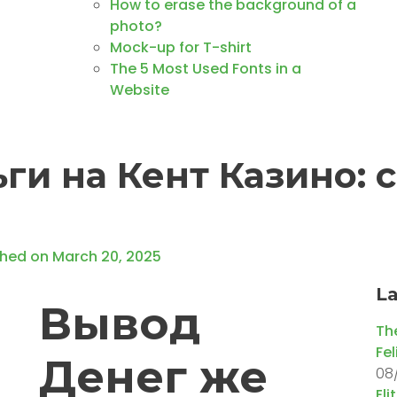
How to erase the background of a
photo?
Mock-up for T-shirt
The 5 Most Used Fonts in a
Website
ги на Кент Казино: 
shed on
March 20, 2025
La
Вывод
Th
Fe
Денег же
08
Eli