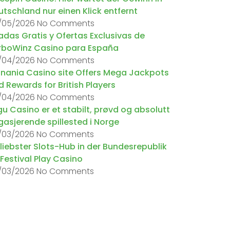
utschland nur einen Klick entfernt
/05/2026
No Comments
radas Gratis y Ofertas Exclusivas de
rboWinz Casino para España
/04/2026
No Comments
inania Casino site Offers Mega Jackpots
d Rewards for British Players
/04/2026
No Comments
gu Casino er et stabilt, prøvd og absolutt
gasjerende spillested i Norge
/03/2026
No Comments
 liebster Slots-Hub in der Bundesrepublik
 Festival Play Casino
/03/2026
No Comments