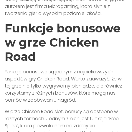
autorem jest firma Microgaming, która słynie z
tworzenia gier o wysokim poziomie jakości.
Funkcje bonusowe
w grze Chicken
Road
Funkcje bonusowe są jednym z najciekawszych
aspektów gry Chicken Road. Warto zauważyć, że w
tej grze nie tylko wygrywamy pieniądze, ale również
korzystamy z różnych bonusów, które mogą nas
pomóc w zdobywaniu nagród.
W grze Chicken Road slot, bonusy są dostępne w
różnych formach. Jednym z nich jest funkcja “Free
Spins”, która pozwala nam na zdobycie