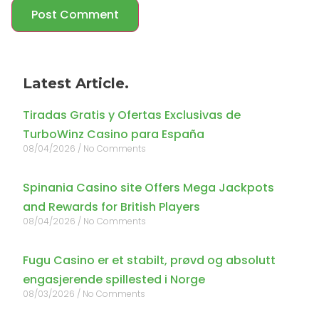
Latest Article.
Tiradas Gratis y Ofertas Exclusivas de
TurboWinz Casino para España
08/04/2026
No Comments
Spinania Casino site Offers Mega Jackpots
and Rewards for British Players
08/04/2026
No Comments
Fugu Casino er et stabilt, prøvd og absolutt
engasjerende spillested i Norge
08/03/2026
No Comments