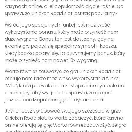
kasynach online, a jej popularność ciągle rośnie. Co
sprawia, że Chicken Road slot jest tak popularny?
Wśród jego specjalnych funkcji jest możliwość
wykorzystania bonusu, który może przynieść nam
duże wygrane. Bonus ten jest dostępny, gdy na
ekranie gry pojawi się specjalny symbol – kaczka.
Kiedy kaczka pojawi się, to otrzymujemy bonus, który
może przynieść nam nawet 10x wygraną.
Warto również zauważyć, że gra Chicken Road slot
oferuje nam także możliwość wykorzystania funkcji
“Wild”, która pozwala nam zastąpić inne symbole na
ekranie gry, aby wygrać. To sprawia, że gra jest
jeszcze bardziej interesująca i dynamiczna.
Jeśli chcesz spróbować swojego szczęścia w grze
Chicken Road slot, to warto zobaczyć, które kasyna
online oferują tę grę. Warto również zauważyć, że gra