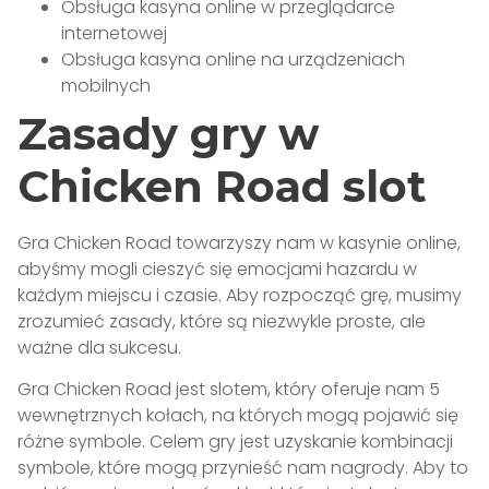
Obsługa kasyna online w przeglądarce
internetowej
Obsługa kasyna online na urządzeniach
mobilnych
Zasady gry w
Chicken Road slot
Gra Chicken Road towarzyszy nam w kasynie online,
abyśmy mogli cieszyć się emocjami hazardu w
każdym miejscu i czasie. Aby rozpocząć grę, musimy
zrozumieć zasady, które są niezwykle proste, ale
ważne dla sukcesu.
Gra Chicken Road jest slotem, który oferuje nam 5
wewnętrznych kołach, na których mogą pojawić się
różne symbole. Celem gry jest uzyskanie kombinacji
symbole, które mogą przynieść nam nagrody. Aby to