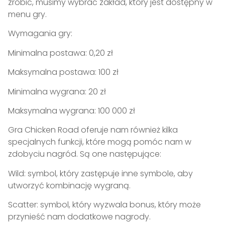
zrobić, musimy wybrać zakład, który jest dostępny w
menu gry.
Wymagania gry:
Minimalna postawa: 0,20 zł
Maksymalna postawa: 100 zł
Minimalna wygrana: 20 zł
Maksymalna wygrana: 100 000 zł
Gra Chicken Road oferuje nam również kilka
specjalnych funkcji, które mogą pomóc nam w
zdobyciu nagród. Są one następujące:
Wild: symbol, który zastępuje inne symbole, aby
utworzyć kombinację wygraną.
Scatter: symbol, który wyzwala bonus, który może
przynieść nam dodatkowe nagrody.