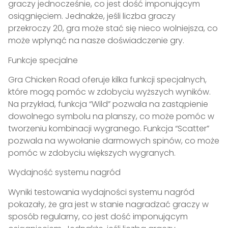
graczy jednocześnie, co jest dość imponującym
osiągnięciem. Jednakże, jeśli liczba graczy
przekroczy 20, gra może stać się nieco wolniejsza, co
może wpłynąć na nasze doświadczenie gry.
Funkcje specjalne
Gra Chicken Road oferuje kilka funkcji specjalnych,
które mogą pomóc w zdobyciu wyższych wyników.
Na przykład, funkcja “Wild” pozwala na zastąpienie
dowolnego symbolu na planszy, co może pomóc w
tworzeniu kombinacji wygranego. Funkcja “Scatter”
pozwala na wywołanie darmowych spinów, co może
pomóc w zdobyciu większych wygranych.
Wydajność systemu nagród
Wyniki testowania wydajności systemu nagród
pokazały, że gra jest w stanie nagradzać graczy w
sposób regularny, co jest dość imponującym