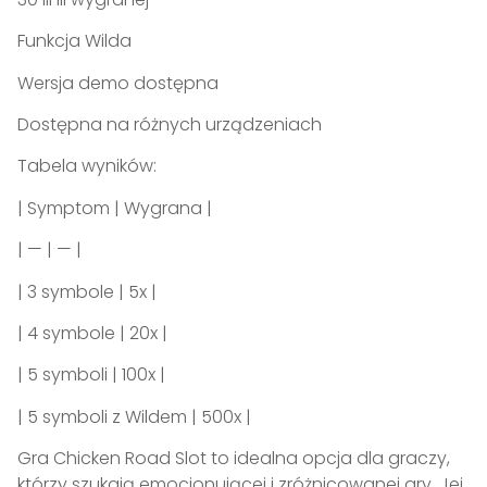
Funkcja Wilda
Wersja demo dostępna
Dostępna na różnych urządzeniach
Tabela wyników:
| Symptom | Wygrana |
| — | — |
| 3 symbole | 5x |
| 4 symbole | 20x |
| 5 symboli | 100x |
| 5 symboli z Wildem | 500x |
Gra Chicken Road Slot to idealna opcja dla graczy,
którzy szukają emocjonującej i zróżnicowanej gry. Jej