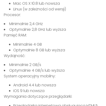
Mac OS X 10.8 lub nowsza
Linux (w zależności od wersji)
Procesor:
Minimalnie 2,4 GHz
Optymalnie 2,8 GHz lub wyższa
Pamięć RAM:
Minimalnie 4 GB
Optymalnie 8 GB lub wyższa
Wydajność:
Minimalnie 2 GB/s
Optymalnie 4 GB/s lub wyższa
System operacyjny mobilny:
Android 4.4 lub nowsza
iOS 9 lub nowsza
Wymagania dotyczące przeglądarki:
Przeglądarka internetowa obsługująca HTML5