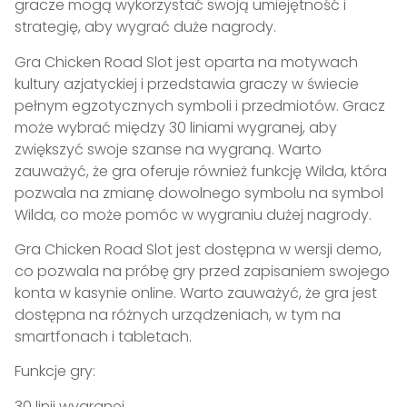
gracze mogą wykorzystać swoją umiejętność i
strategię, aby wygrać duże nagrody.
Gra Chicken Road Slot jest oparta na motywach
kultury azjatyckiej i przedstawia graczy w świecie
pełnym egzotycznych symboli i przedmiotów. Gracz
może wybrać między 30 liniami wygranej, aby
zwiększyć swoje szanse na wygraną. Warto
zauważyć, że gra oferuje również funkcję Wilda, która
pozwala na zmianę dowolnego symbolu na symbol
Wilda, co może pomóc w wygraniu dużej nagrody.
Gra Chicken Road Slot jest dostępna w wersji demo,
co pozwala na próbę gry przed zapisaniem swojego
konta w kasynie online. Warto zauważyć, że gra jest
dostępna na różnych urządzeniach, w tym na
smartfonach i tabletach.
Funkcje gry:
30 linii wygranej