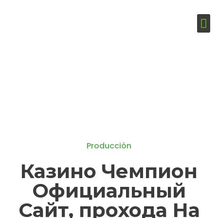
Producción
Казино Чемпион
Официальный
Сайт, прохода На