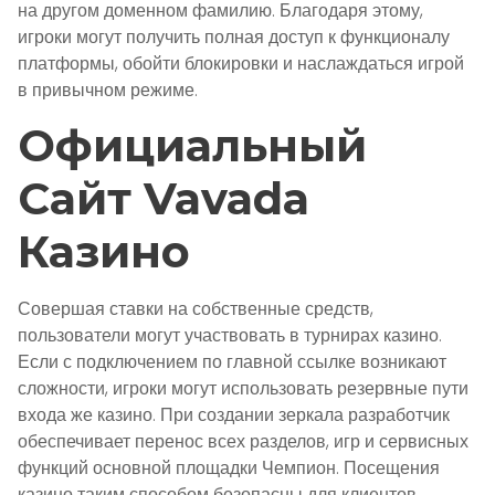
на другом доменном фамилию. Благодаря этому,
игроки могут получить полная доступ к функционалу
платформы, обойти блокировки и наслаждаться игрой
в привычном режиме.
Официальный
Сайт Vavada
Казино
Совершая ставки на собственные средств,
пользователи могут участвовать в турнирах казино.
Если с подключением по главной ссылке возникают
сложности, игроки могут использовать резервные пути
входа же казино. При создании зеркала разработчик
обеспечивает перенос всех разделов, игр и сервисных
функций основной площадки Чемпион. Посещения
казино таким способом безопасны для клиентов.