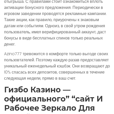
отыгрыша. С правилами стоит ознакомиться вплоть
активации бонусного предложения. Периодически в
игровом заведении проводятся рекламные кампании.
Такие акции, как правило, приурочены к знаковым
датам или событиям. Одноиз, в свой утром рождения
пользователь, имел верифицированный аккаунт, даст
бонусы в виде бесплатных спинов только реальных
денег.
Azino777 тревожится о комфорте только выгоде своих
пользовтателей. Поэтому каждую разав предоставляет
уникальный еженедельный кэшбэк. Они возвращают до
10% спасась всех депозитов, совершенных в течение
следующая недели, прямо в ваш счет.
Гизбо Казино —
официального” “сайт И
Рабочее Зеркало Для