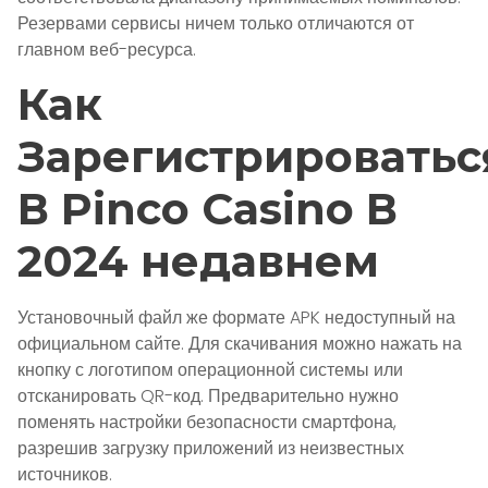
Резервами сервисы ничем только отличаются от
главном веб-ресурса.
Как
Зарегистрироватьс
В Pinco Casino В
2024 недавнем
Установочный файл же формате APK недоступный на
официальном сайте. Для скачивания можно нажать на
кнопку с логотипом операционной системы или
отсканировать QR-код. Предварительно нужно
поменять настройки безопасности смартфона,
разрешив загрузку приложений из неизвестных
источников.