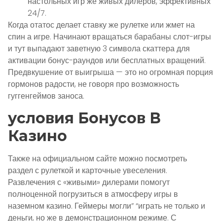
настольных игр же живых дилеров, эффективных
24/7.
Когда отатос делает ставку же рулетке или жмет на
спин а игре. Начинают вращаться барабаны слот-игры
и тут выпадают заветную 3 символа скаттера для
активации бонус-раундов или бесплатных вращений.
Предвкушение от выигрыша — это но огромная порция
гормонов радости, не говоря про возможность
гуггенгеймов заноса.
условия Бонусов В
Казино
Также на официальном сайте можно посмотреть
раздел с рулеткой и карточные увеселения.
Развлечения с «живыми» дилерами помогут
полноценной погрузиться в атмосферу игры в
наземном казино. Геймеры могли” “играть не только и
деньги, но же в демонстрационном режиме. С