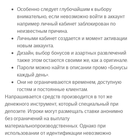
Особенно следует глубочайшим к выбору
внимательно, если невозможно войти в аккаунт
например личный кабинет заблокирован по
неизвестным причина.
Личными кабинет создается и момент активации
новым аккаунта.
Дизайн, выбор бонусов и азартных развлечений
также этом остаются своими же, как а оригинале.
Пароли можно найти в описании промо «Бонусы
каждый день».
Они не ограничиваются временем, доступную
гостям и постоянные клиентам.
Напрашивается средств производится в тот же
денежного инструмент, который специальный при
депозите. Игроки могут размещать ставки анонимно
без ограничений на выплату
материальнопроизводственных. Однако при
использовании от идентификации невозможно