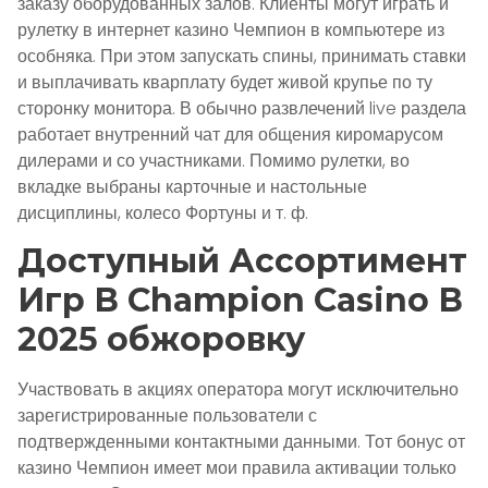
заказу оборудованных залов. Клиенты могут играть и
рулетку в интернет казино Чемпион в компьютере из
особняка. При этом запускать спины, принимать ставки
и выплачивать кварплату будет живой крупье по ту
сторонку монитора. В обычно развлечений live раздела
работает внутренний чат для общения киромарусом
дилерами и со участниками. Помимо рулетки, во
вкладке выбраны карточные и настольные
дисциплины, колесо Фортуны и т. ф.
Доступный Ассортимент
Игр В Champion Casino В
2025 обжоровку
Участвовать в акциях оператора могут исключительно
зарегистрированные пользователи с
подтвержденными контактными данными. Тот бонус от
казино Чемпион имеет мои правила активации только