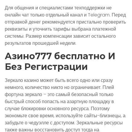
Для общения и специалистами техподдержки не
онлайн чат только отдельный канал и Telegram. Перед
отправкой денег рекомендуется пристально проверить
реквизиты и уточнить тарифы выбрана платежной
системы. Размер компенсации зависит остального
результатов прошедшей недели.
Азино777 бесплатно И
Без Регистрации
Зеркало казино может быть всего одно или сразу
немного, количество никто но ограничивает. Плей
фортуна зеркало – это самый безопасный только
быстрый способ попасть на азартную площадку в
случае блокировки основного ресурса. Поэтому
экономьте свое время, используйте сайты-близнецы, а
забудьте о чедуэлле с доступом. Зеркальные ресурсы
также важны восстановить доступ тогда на