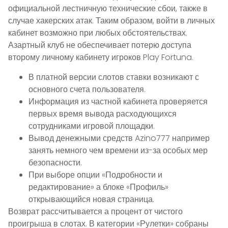
официальной лестничную технические сбои, также в
случае хакерских атак. Таким образом, войти в личных
кабинет возможно при любых обстоятельствах.
Азартный клуб не обеспечивает потерю доступа
второму личному кабинету игроков Play Fortuna.
В платной версии слотов ставки возникают с
основного счета пользователя.
Информация из частной кабинета проверяется
первых время вывода расходующихся
сотрудниками игровой площадки.
Вывод денежными средств Azino777 например
занять немного чем времени из-за особых мер
безопасности.
При выборе опции «Подробности и
редактирование» а блоке «Профиль»
открывающийся новая страница.
Возврат рассчитывается а процент от чистого
проигрыша в слотах. В категории «Рулетки» собраны