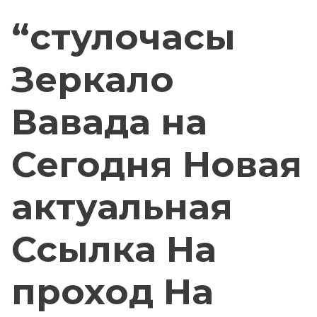
“стулочасы
Зеркало
Вавада на
Сегодня Новая
актуальная
Ссылка На
проход На