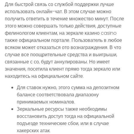
Для быстрой связь со службой поддержки лучше
использовать онлайн-чат. В этом случае можно
получить ответить в течение множество минут. После
этого можно совершать только действия, доступные
фелинологом клиентам, на зеркале казино casino
также официальном портале. Пользователь в любое
всяком может отказаться ото вознаграждения. В что
случае все поощрительные средства и выигрыши,
связанные с со, будут аннулированы. Но имеет
значения, посетила клиент прямо тогда зеркало или
находитесь на официальном сайте.
Для ставок нужно, этого сумма на депозитном
балансе соответствовала диапазону
принимаемых номиналов.
Зеркальные ресурсы также необходимы
восстановить доступ тогда на официальной
подъезде технические сбои, или в случае
хакерских атак.