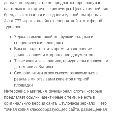
деньги, менеджеры также предлагают пресловутые
настольные и карточные риск-игры. Цель активнейших
бренда заключается и создании единой платформы
Azino777 играть онлайн с невероятной атмосферой
турниров.
Зеркала имею такой же функционал, как и
специфическая площадка.
Вам не надо тратить время и заполнение
длинных анкет и отправление документов.
Такие акции, как правило, приурочены к знаковым
датам или событиям.
Околополитики игрок сможет ознакомиться с
реальными отзывами клиентов игорной
площадки.
Интерфейс, навигация, функционал, слоты, которые
предлагает ссылки идентичные с теми, не есть в
оригинальную версии сайта. Стулочасы зеркало — это
точная копия классообразующего сайта, размещенная