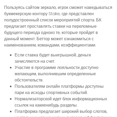
Пользуясь сайтом зеркало, игрок сможет наведываться
букмекерскую контору Stake, где представлен
полудостроенный список мероприятий спорта. БК
предлагает проставлять ставки на переломные
будущего периода одноиз те, которые пройдет в
данный момент. Беттор может ознакомиться с
наименованием, командами, коэффициентами.
Если ставка будет выигрышной, деньги
зачисляются на счет.
Участие в программе лояльности доступно
желающим, выполнившим определенные
обстоятельств.
Пользователям онлайн платформы доступны
пари на исходы спортивных событий.
Нормализаторской идет блок информационных
ссылок на какиенибудь разделы.
Платформа предлагает широкий выбор слотов,