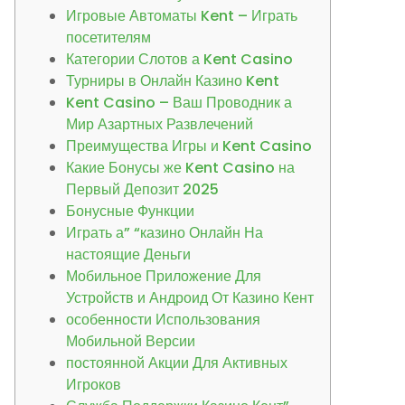
Игровые Автоматы Kent – Играть
посетителям
Категории Слотов а Kent Casino
Турниры в Онлайн Казино Kent
Kent Casino – Ваш Проводник а
Мир Азартных Развлечений
Преимущества Игры и Kent Casino
Какие Бонусы же Kent Casino на
Первый Депозит 2025
Бонусные Функции
Играть а” “казино Онлайн На
настоящие Деньги
Мобильное Приложение Для
Устройств и Андроид От Казино Кент
особенности Использования
Мобильной Версии
постоянной Акции Для Активных
Игроков