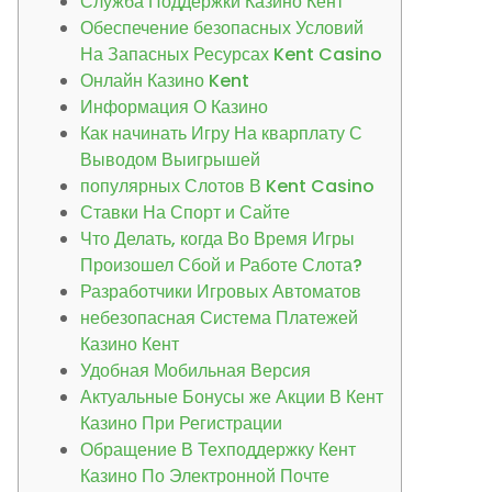
Служба Поддержки Казино Кент”
Обеспечение безопасных Условий
На Запасных Ресурсах Kent Casino
Онлайн Казино Kent
Информация О Казино
Как начинать Игру На кварплату С
Выводом Выигрышей
популярных Слотов В Kent Casino
Ставки На Спорт и Сайте
Что Делать, когда Во Время Игры
Произошел Сбой и Работе Слота?
Разработчики Игровых Автоматов
небезопасная Система Платежей
Казино Кент
Удобная Мобильная Версия
Актуальные Бонусы же Акции В Кент
Казино При Регистрации
Обращение В Техподдержку Кент
Казино По Электронной Почте