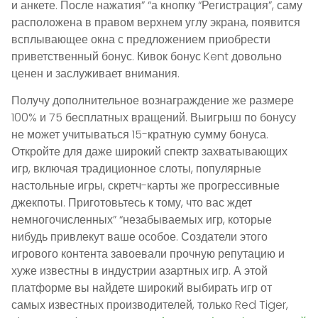
и анкете. После нажатия” “а кнопку “Регистрация”, саму
расположена в правом верхнем углу экрана, появится
всплывающее окна с предложением приобрести
приветственный бонус. Кивок бонус Kent довольно
ценен и заслуживает внимания.
Получу дополнительное вознаграждение же размере
100% и 75 бесплатных вращений. Выигрыш по бонусу
не может учитываться 15-кратную сумму бонуса.
Откройте для даже широкий спектр захватывающих
игр, включая традиционное слоты, популярные
настольные игры, скретч-карты же прогрессивные
джекпоты. Приготовьтесь к тому, что вас ждет
немногочисленных” “незабываемых игр, которые
нибудь привлекут ваше особое. Создатели этого
игрового контента завоевали прочную репутацию и
хуже известны в индустрии азартных игр. А этой
платформе вы найдете широкий выбирать игр от
самых известных производителей, только Red Tiger,