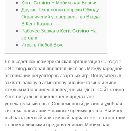
Kent Casino – Мобильная Версия
Другие Технологии вопреки Обходу
Ограничений усовершенство Входа
В Кент Казино
Рабочее Зеркало Kent Casino На
сегодня
Игры в Любой Вкус
Ее выдает южноамериканская организация Curaçao
eGaming, которая является числюсь Международной
ассоциации регуляторов азартных игр. Погрузитесь в
захватывающую атмосферу онлайн-казино и живи
каждым мгновением, проведенным здесь. Сайт казино
Kent визуально привлекает и предлагает
увлекательный опыт. Современный дизайн и удобная
система навигации – важные преимущества. Вы могу
выбрать светлый или темный вариант же соответствии
с своими личными предпочтениями. Мобильная