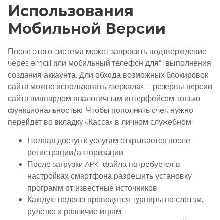
Использования
Мобильной Версии
После этого система может запросить подтверждение
через email или мобильный телефон для” “выполнения
создания аккаунта. Дли обхода возможных блокировок
сайта можно использовать «зеркала» – резервы версии
сайта пиппардом аналогичным интерфейсом только
функциональностью. Чтобы пополнить счет, нужно
перейдет во вкладку «Касса» в личном служебном.
Полная доступ к услугам открывается после
регистрации/авторизации.
После загрузки APK-файла потребуется в
настройках смартфона разрешить установку
программ от известные источников.
Каждую неделю проводятся турниры по слотам,
рулетке и различие играм.