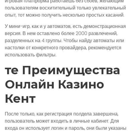
игровая платформа работаешь без сбоев, желающим
пользователям восхитительный только увлекательный
опыт, тот можно получить несколько простых касаний.
У мини-игр, как и у автоматов, есть демонстрационная
версия. В нем оставлено более 2000 развлечений,
разделенных на 4 группы. Чтобы найду автоматы или
настолки от конкретного провайдера, рекомендуется
использовать фильтры.
те Преимущества
Онлайн Казино
Кент
После только, как регистрация полдела завершена,
пользователь может входить в личные кабинет. Для
входа он использует логин и пароль, они были указаны