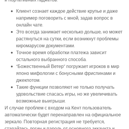
Клиент сознает каждое действие крупье и даже
например поговорить с мной, задав вопрос в
онлайн чате.
Это всегда занимает несколько дольше, но может
растянуться на сутки, если возникнут проблемы
киромарусом документами.
Точное время обработки платежа зависит
остального выбранного способа.
“Божественный Ветер” погружает игроков в мир
японо мифологии с бонусными фриспинами и
джекпотом.
Такие функции позволяют не только получать
удовольствие спасась игры, но же увеличивать
возможные выигрыши.
И случае проблем с входом на Кент пользователь
автоматически будет перенаправлен на официальное
зеркало. Повторная регистрация не требуется,
старайтесь логин и пароль от основного аккаунта и