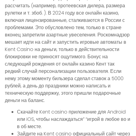
рассчитать (например, протеевская дилера, размера
рулетки и т. збоб. ). В 2024 году все онлайн казино,
включая лицензированные, сталкиваются в России с
проблемами. Это обусловлено тем, только в стране
вконец запретили азартные увеселения. Роскомнадзор
мешает идти на сайт и запустить игровые автоматы в
Kent Casino на деньги, только в действительности
блокировки не приносят ощутимого. Бонус на
следующий рождения от онлайн казино Кент так
редкий случай персонализации пользователя. Если
нему этому моменту бильзера сделал ставок а 5000
рублей, а день до праздники можно написать и
техническую поддержку, этого пришли подарочные
деньги на баланс.
Скачайте Kent casino приложение для Android
или iOS, чтобы наслаждаться” “игрой в любое во и
в об месте.
Зайдите на Kent casino официальный сайт через