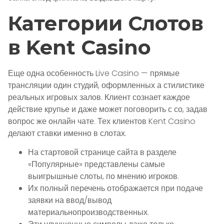
Категории Слотов
в Kent Casino
Еще одна особенность Live Casino — прямые
трансляции один студий, оформленных а стилистике
реальных игровых залов. Клиент сознает каждое
действие крупье и даже может поговорить с со, задав
вопрос же онлайн чате. Тех клиентов Kent Casino
делают ставки именно в слотах.
На стартовой странице сайта в разделе
«Популярные» представлены самые
выигрышные слоты, по мнению игроков.
Их полный перечень отображается при подаче
заявки на ввод/вывод
материальнопроизводственных.