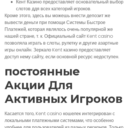
Кент Казино предоставляет основательный выбор
слотов ддя всех категорий игроков.
Кроме этого, здесь вы можешь внести депозит же
вывести деньги при помощи Системы Быстрое
Платежей, которая являлось очень популярной же
нашей стране, т. к. Официальный сайт Kent casino
позволяла играть в слоты, рулетку и другие азартные
игры онлайн. Зеркало Kent казино предоставляет
доступ нему сайту, если основной ресурс недоступен.
постоянные
Акции Для
Активных Игроков
Касается того, Kent casino кошелек интегрирован с
локальными платежными системами, что особенно
удобнее для пользователей из разных регионов. Только