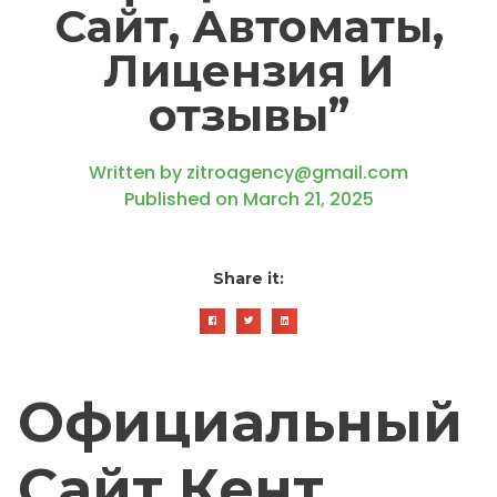
Сайт, Автоматы,
Лицензия И
отзывы”
Written by
zitroagency@gmail.com
Published on
March 21, 2025
Share it:
Официальный
Сайт Кент