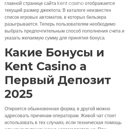
главной странице сайта Kent casino отображается
текущий размер джекпота. В каталоге неизвестен
список игровых автоматов, в которых бильзера
разыгрывается. Теперь пользователям необходимо
выбрать предпочтительным способ пополнения счета и
указать желаемую сумму для принятия бонуса.
Какие Бонусы и
Kent Casino а
Первый Депозит
2025
Откроется обыкновенная форма, в другой можно
адресовать причинам операторам. Живой чат стоит
использовать в тех случаях, если техническая помощь