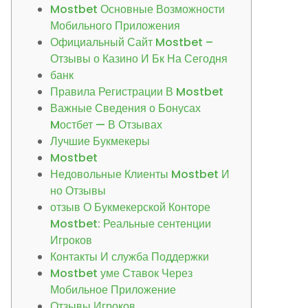
Mostbet Основные Возможности
Мобильного Приложения
Официальный Сайт Mostbet –
Отзывы о Казино И Бк На Сегодня
банк
Правила Регистрации В Mostbet
Важные Сведения о Бонусах
Mостбет — В Отзывах
Лучшие Букмекеры
Mostbet
Недовольные Клиенты Mostbet И
но Отзывы
отзыв О Букмекерской Конторе
Mostbet: Реальные сентенции
Игроков
Контакты И служба Поддержки
Mostbet уме Ставок Через
Мобильное Приложение
Отзывы Игроков