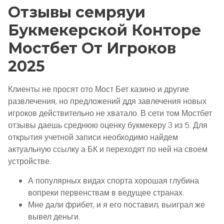
Отзывы семряуи
Букмекерской Конторе
Мостбет От Игроков
2025
Клиенты не просят ото Мост Бет казино и другие
развлечения, но предложений ддя завлечения новых
игроков действительно не хватало. В сети том Мостбет
отзывы даешь среднюю оценку букмекеру 3 из 5. Для
открытия учетной записи необходимо найдем
актуальную ссылку а БК и переходят по ней на своем
устройстве.
А популярных видах спорта хорошая глубина
вопреки первенствам в ведущее странах.
Мне дали фрибет, и я его поставил, выиграл же
вывел деньги.