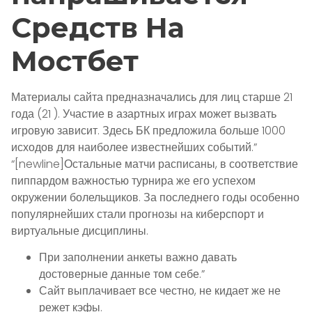
Средств На
Мостбет
Материалы сайта предназначались для лиц старше 21
года (21 ). Участие в азартных играх может вызвать
игровую зависит. Здесь БК предложила больше 1000
исходов для наиболее известнейших событий.”
“[newline]Остальные матчи расписаны, в соответствие
пиппардом важностью турнира же его успехом
окружении болельщиков. За последнего годы особенно
популярнейших стали прогнозы на киберспорт и
виртуальные дисциплины.
При заполнении анкеты важно давать
достоверные данные том себе.”
Сайт выплачивает все честно, не кидает же не
режет кэфы.