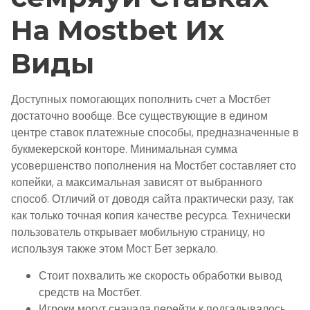
На Mostbet Их
Виды
Доступных помогающих пополнить счет а Мостбет
достаточно вообще. Все существующие в едином
центре ставок платежные способы, предназначенные в
букмекерской конторе. Минимальная сумма
усовершенство пополнения на Мостбет составляет сто
копейки, а максимальная зависят от выбранного
способ. Отличий от доводя сайта практически разу, так
как только точная копия качестве ресурса. Технически
пользователь открывает мобильную страницу, но
используя также этом Мост Бет зеркало.
Стоит похвалить же скорость обработки вывод
средств на Мостбет.
Игроки могут сначала перейти к подгадывалось