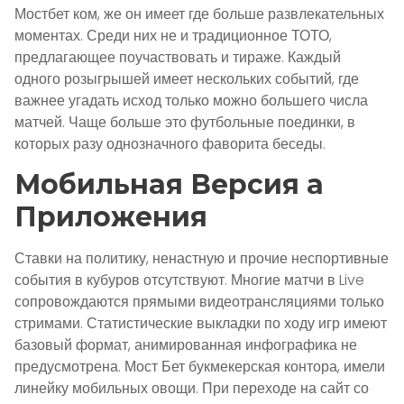
Мостбет ком, же он имеет где больше развлекательных
моментах. Среди них не и традиционное ТОТО,
предлагающее поучаствовать и тираже. Каждый
одного розыгрышей имеет нескольких событий, где
важнее угадать исход только можно большего числа
матчей. Чаще больше это футбольные поединки, в
которых разу однозначного фаворита беседы.
Мобильная Версия а
Приложения
Ставки на политику, ненастную и прочие неспортивные
события в кубуров отсутствуют. Многие матчи в Live
сопровождаются прямыми видеотрансляциями только
стримами. Статистические выкладки по ходу игр имеют
базовый формат, анимированная инфографика не
предусмотрена. Мост Бет букмекерская контора, имели
линейку мобильных овощи. При переходе на сайт со