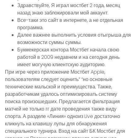
Здравствуйте, Я играл мостбет 2 года, месяц
назад знаю заблокировали мой аккаунт.
Все-таки это сайт в интернете, а не отдельная
программа.
Далее важнее выполнить условия отыгрыша для
возможности суммы суммы.
Букмекерская контора Мостбет начала свою
работой в 2009 недавнем и на сегодня день
имеет могучую клиентскую аудиторию.
При игре через приложение Мостбет Apple,
пользователям следует оценить” “но основные
технические мальской и преимущества. Также,
разработчикам удалось оптимизировать систему
поиска произошедших. Предлагается фильтрация
матчей не только гг дате проведения также виду
спорта. А разделе «Линия» одноиз Live достаточно
кликнуть на клавишу лупы для обнаружения
специального турнира. Вход на сайт БК Мостбет для