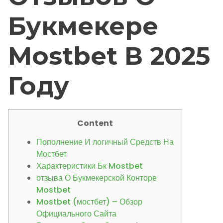
Букмекере
Mostbet В 2025
Году
Content
Пополнение И логичный Средств На
Мостбет
Характеристики Бк Mostbet
отзыва О Букмекерской Конторе
Mostbet
Mostbet (мостбет) – Обзор
Официального Сайта