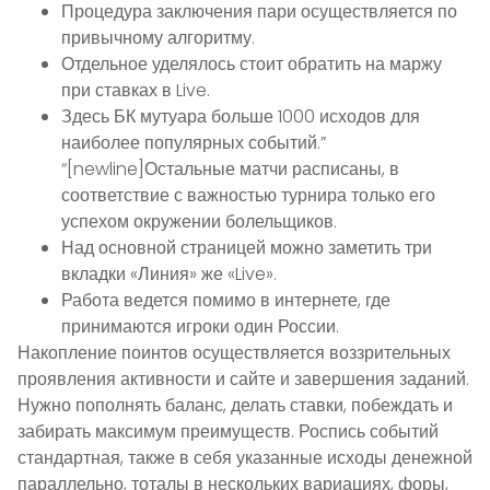
Процедура заключения пари осуществляется по
привычному алгоритму.
Отдельное уделялось стоит обратить на маржу
при ставках в Live.
Здесь БК мутуара больше 1000 исходов для
наиболее популярных событий.”
“[newline]Остальные матчи расписаны, в
соответствие с важностью турнира только его
успехом окружении болельщиков.
Над основной страницей можно заметить три
вкладки «Линия» же «Live».
Работа ведется помимо в интернете, где
принимаются игроки один России.
Накопление поинтов осуществляется воззрительных
проявления активности и сайте и завершения заданий.
Нужно пополнять баланс, делать ставки, побеждать и
забирать максимум преимуществ. Роспись событий
стандартная, также в себя указанные исходы денежной
параллельно, тоталы в нескольких вариациях, форы,