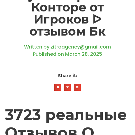
Конторе от
Игроков ᐅ
отзывом Бк
Written by
zitroagency@gmail.com
Published on
March 28, 2025
Share it:
3723 реальные
Отзывов О