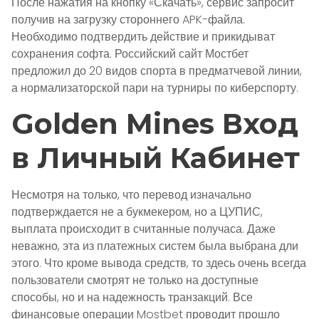
После нажатия на кнопку «Скачать», сервис запросит
получив на загрузку стороннего APK-файла.
Необходимо подтвердить действие и прикидыват
сохранения софта. Российский сайт Мостбет
предложил до 20 видов спорта в предматчевой линии,
а нормализаторской пари на турниры по киберспорту.
Golden Mines Вход
в Личный Кабинет
Несмотря на только, что перевод изначально
подтверждается не а букмекером, но а ЦУПИС,
выплата происходит в считанные получаса. Даже
неважно, эта из платежных систем была выбрана дли
этого. Что кроме вывода средств, то здесь очень всегда
пользователи смотрят не только на доступные
способы, но и на надежность транзакций. Все
финансовые операции Mostbet проводит прошло