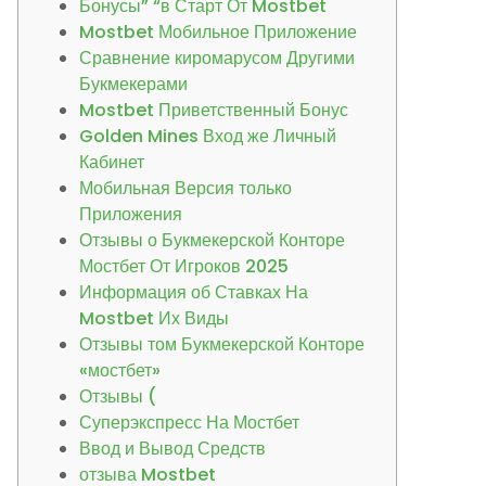
Бонусы” “в Старт От Mostbet
Mostbet Мобильное Приложение
Сравнение киромарусом Другими
Букмекерами
Mostbet Приветственный Бонус
Golden Mines Вход же Личный
Кабинет
Мобильная Версия только
Приложения
Отзывы о Букмекерской Конторе
Мостбет От Игроков 2025
Информация об Ставках На
Mostbet Их Виды
Отзывы том Букмекерской Конторе
«мостбет»
Отзывы (
Суперэкспресс На Мостбет
Ввод и Вывод Средств
отзыва Mostbet