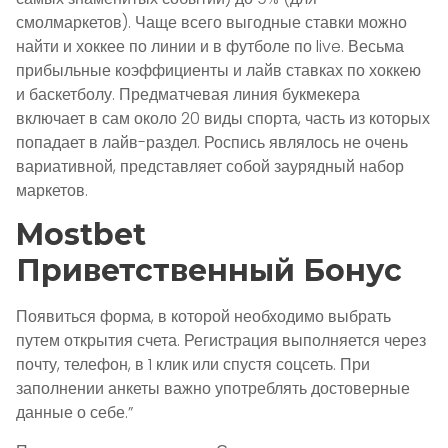
смолмаркетов). Чаще всего выгодные ставки можно
найти и хоккее по линии и в футболе по live. Весьма
прибыльные коэффициенты и лайв ставках по хоккею
и баскетболу. Предматчевая линия букмекера
включает в сам около 20 виды спорта, часть из которых
попадает в лайв-раздел. Роспись являлось не очень
вариативной, представляет собой заурядный набор
маркетов.
Mostbet
Приветственный Бонус
Появиться форма, в которой необходимо выбрать
путем открытия счета. Регистрация выполняется через
почту, телефон, в 1 клик или спустя соцсеть. При
заполнении анкеты важно употреблять достоверные
данные о себе.”