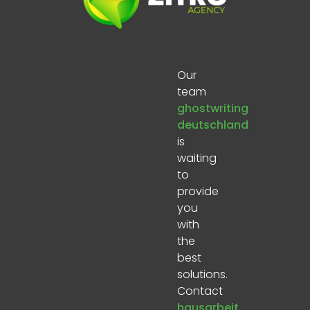
Our
team
ghostwriting
deutschland
is
waiting
to
provide
you
with
the
best
solutions.
Contact
hausarbeit