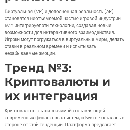
Виртуальная (VR) и дополненная реальность (AR)
становятся неотъемлемой частью игровой индустрии.
1win интегрирует эти технологии, создавая новые
возможности для интерактивного взаимодействия.
Игроки могут погружаться в виртуальные миры, делать
ставки в реальном времени и испытывать
незабываемые эмоции.
Тренд №3:
Криптовалюты и
их интеграция
Криптовалюты стали значимой составляющей
современных финансовых систем, и 1win не осталась в
стороне от этой тенденции. Платформа предлагает