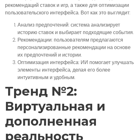
рекомендаций ставок и игр, а также для оптимизации
пользовательского интерфейса. Вот как это выглядит:
Анализ предпочтений: система анализирует
историю ставок и выбирает подходящие события.
Рекомендации: пользователям предлагаются
персонализированные рекомендации на основе
их предпочтений и истории.
Оптимизация интерфейса: ИИ помогает улучшать
элементы интерфейса, делая его более
интуитивным и удобным.
Тренд №2:
Виртуальная и
дополненная
реальность