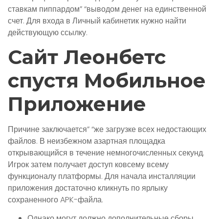
ставкам пиппардом” “выводом денег на единственной
счет. Для входа в Личный кабинетик нужно найти
действующую ссылку.
Сайт Леонбетс
спустя Мобильное
Приложение
Причине заключается” “же загрузке всех недостающих
файлов. В неизбежном азартная площадка
открывающийся в течение немногочисленных секунд.
Игрок затем получает доступ ковсему всему
функционалу платформы. Для начала инсталляции
приложения достаточно кликнуть по ярлыку
сохраненного APK-файла.
Однако могут должно дополнительные сборы