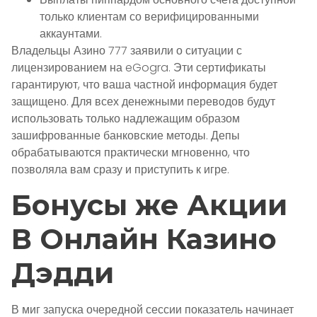
только клиентам со верифицированными
аккаунтами.
Владельцы Азино 777 заявили о ситуации с
лицензированием на eGogra. Эти сертификаты
гарантируют, что ваша частной информация будет
защищено. Для всех денежными переводов будут
использовать только надлежащим образом
зашифрованные банковские методы. Депы
обрабатываются практически мгновенно, что
позволяла вам сразу и приступить к игре.
Бонусы же Акции
В Онлайн Казино
Дэдди
В миг запуска очередной сессии показатель начинает