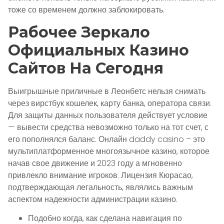
тоже со временем должно заблокировать.
Рабочее Зеркало
Официальных Казино
Сайтов На Сегодня
Выигрышные приличные в Леонбетс нельзя снимать
через вирстбук кошелек, карту банка, оператора связи.
Для защиты данных пользователя действует условие
— вывести средства невозможно только на тот счет, с
его пополнялся баланс. Онлайн daddy casino – это
мультиплатформенное многоязычное казино, которое
начав свое движение и 2023 году а мгновенно
привлекло внимание игроков. Лицензия Кюрасао,
подтверждающая легальность, являлись важным
аспектом надежности администрации казино.
Подобно когда, как сделана навигация по