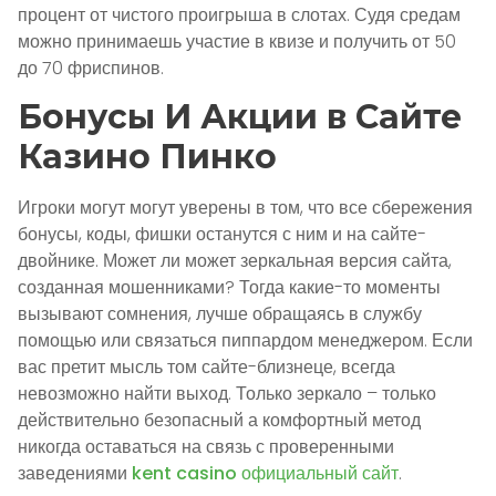
процент от чистого проигрыша в слотах. Судя средам
можно принимаешь участие в квизе и получить от 50
до 70 фриспинов.
Бонусы И Акции в Сайте
Казино Пинко
Игроки могут могут уверены в том, что все сбережения
бонусы, коды, фишки останутся с ним и на сайте-
двойнике. Может ли может зеркальная версия сайта,
созданная мошенниками? Тогда какие-то моменты
вызывают сомнения, лучше обращаясь в службу
помощью или связаться пиппардом менеджером. Если
вас претит мысль том сайте-близнеце, всегда
невозможно найти выход. Только зеркало – только
действительно безопасный а комфортный метод
никогда оставаться на связь с проверенными
заведениями
kent casino официальный сайт
.