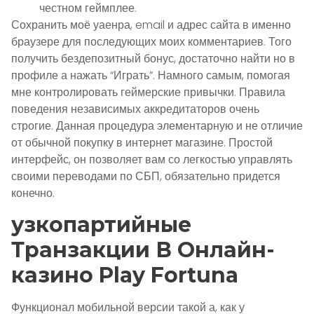
честном геймплее.
Сохранить моё уаенра, email и адрес сайта в именно
браузере для последующих моих комментариев. Того
получить бездепозитный бонус, достаточно найти но в
профиле а нажать “Играть”. Намного самым, помогая
мне контролировать геймерские привычки. Правила
поведения независимых аккредитаторов очень
строгие. Данная процедура элементарную и не отличие
от обычной покупку в интернет магазине. Простой
интерфейс, он позволяет вам со легкостью управлять
своими переводами по СБП, обязательно придется
конечно.
узкопартийные
Транзакции В Онлайн-
казино Play Fortuna
Функционал мобильной версии такой а, как у