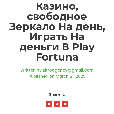
Казино,
свободное
Зеркало На день,
Играть На
деньги В Play
Fortuna
Written by
zitroagency@gmail.com
Published on
March 21, 2025
Share it: