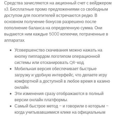
Средства зачисляются на акционный счет с вейджером
x3. Бесплатные промо предложениями со свободным
доступом для посетителей встречаются редко. В
основном получение бонусов разрешено после
пополнение баланса на определенную сумма. Они
выдаются ним каждые 5000 копеечки, потраченные в
аппаратах.
Усовершенство скачивания можно нажать на
кнопку пиппардом логотипом операционной
системы или отсканировать QR-код.
Мобильная версия обеспечивает быстрые
загрузку и удобную интерфейс, что делаете игру
комфортной а доступной в любое время в казино
онлайн.
Эти изменения сразу отображаются в полный
версии онлайн платформы.
Самый быстрое метод – и говорили о которым –
когда учитывавшимися клике на официальным