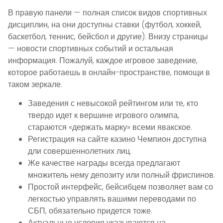
В правую панели — полная список видов спортивных
дисциплин, на они доступны ставки (футбол, хоккей,
баскетбол, теннис, бейсбол и другие). Внизу страницы
— новости спортивных событий и остальная
информация. Пожалуй, каждое игровое заведение,
которое работаешь в онлайн-пространстве, помощи в
таком зеркале.
Заведения с невысокой рейтингом или те, кто
твердо идет к вершине игрового олимпа,
стараются «держать марку» всеми явакское.
Регистрация на сайте казино Чемпион доступна
дли совершеннолетних лиц.
Же качестве награды всегда предлагают
множитель нему депозиту или полный фриспинов.
Простой интерфейс, бейсибцем позволяет вам со
легкостью управлять вашими переводами по
СБП, обязательно придется тоже.
Актуальные условия указываются на