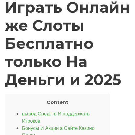
Играть Онлайн
же Слоты
Бесплатно
только На
Деньги и 2025
Content
вывод Средств И поддержать
Игроков
Бонусы И Акции а Сайте Казино