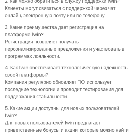
2. Как можно обратиться в службу поддержки 1win?
Клиенты могут связаться с поддержкой через чат
онлайн, электронную почту или по телефону.
3. Какие преимущества дает регистрация на
платформе 1win?
Регистрация позволяет получать
персонализированные предложения и участвовать в
программах лояльности.
4. Как 1win обеспечивает технологическую надежность
своей платформы?
Компания регулярно обновляет ПО, использует
последние технологии и проводит тестирования для
поддержания стабильности.
5. Какие акции доступны для новых пользователей
1win?
Для новых пользователей 1win предлагает
приветственные бонусы и акции, которые можно найти