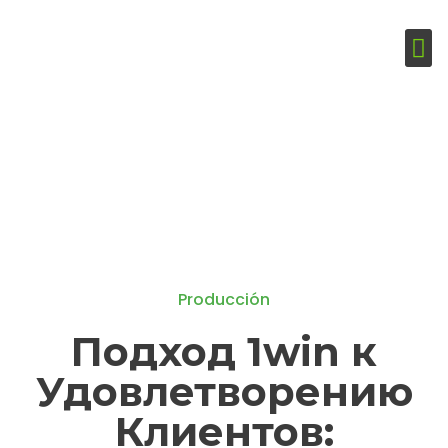
Producción
Подход 1win к
Удовлетворению
Клиентов: