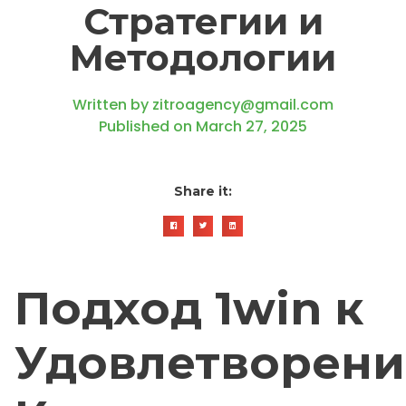
Стратегии и
Методологии
Written by
zitroagency@gmail.com
Published on
March 27, 2025
Share it:
Подход 1win к
Удовлетворен